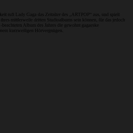
hkeit ruft Lady Gaga das Zeitalter des „ARTPOP“ aus, und spielt
res mittlerweile dritten Studioalbums sein können, für das jedoch
e -beachteten Album des Jahres die gewohnt gagaeske
inem kurzweiligen Hörvergnügen.