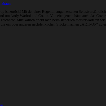
s Braun
Pop ist zurück! Mit der einer Regentin angemessenen Selbstverständlic
und um Andy Warhol und Co. an. Von ebenjenem hätte auch das Cover ih
 zeichnete. Musikalisch erlebt man beim sicherlich meisterwarteten wi
ch die ein oder anderen nachdenklichen Stücke machen „ARTPOP“ zu e
en