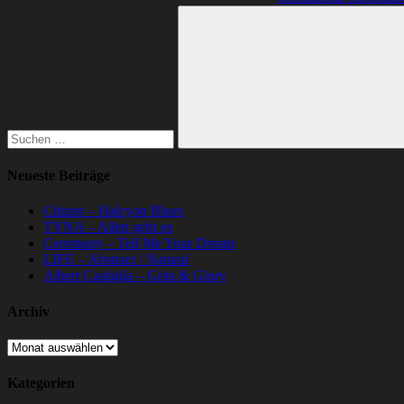
Suchen
nach:
Suchen
Neueste Beiträge
Citizen – Halcyon Blues
TYNA – Allen geht es
Ceremony – Tell Me Your Dream
LIFE – Abstract / Natural
Albert Castiglia – Grits & Glory
Archiv
Archiv
Kategorien