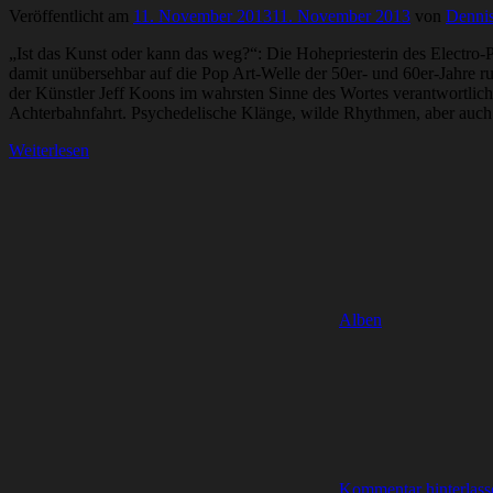
Veröffentlicht am
11. November 2013
11. November 2013
von
Denni
„Ist das Kunst oder kann das weg?“: Die Hohepriesterin des Electro-
damit unübersehbar auf die Pop Art-Welle der 50er- und 60er-Jahre r
der Künstler Jeff Koons im wahrsten Sinne des Wortes verantwortlich
Achterbahnfahrt. Psychedelische Klänge, wilde Rhythmen, aber au
Weiterlesen
Alben
Kommentar hinterlass