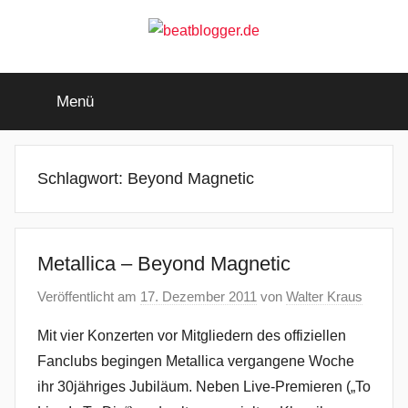
Zum
Inhalt
springen
beatblogger.de
…
and
Menü
the
beat
goes
on
Schlagwort:
Beyond Magnetic
Metallica – Beyond Magnetic
Veröffentlicht am
17. Dezember 2011
von
Walter Kraus
Mit vier Konzerten vor Mitgliedern des offiziellen
Fanclubs begingen Metallica vergangene Woche
ihr 30jähriges Jubiläum. Neben Live-Premieren („To