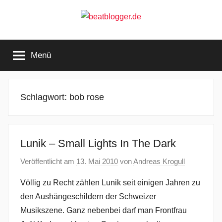
Zum
Inhalt
springen
beatblogger.de
…
and
Menü
the
beat
goes
on
Schlagwort:
bob rose
Lunik – Small Lights In The Dark
Veröffentlicht am
13. Mai 2010
von
Andreas Krogull
Völlig zu Recht zählen Lunik seit einigen Jahren zu
den Aushängeschildern der Schweizer
Musikszene. Ganz nebenbei darf man Frontfrau