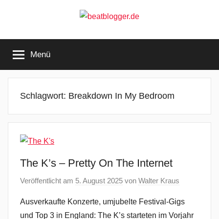
Zum
Inhalt
springen
beatblogger.de
…
and
Menü
the
beat
goes
on
Schlagwort:
Breakdown In My Bedroom
The K’s – Pretty On The Internet
Veröffentlicht am
5. August 2025
von
Walter Kraus
Ausverkaufte Konzerte, umjubelte Festival-Gigs
und Top 3 in England: The K’s starteten im Vorjahr