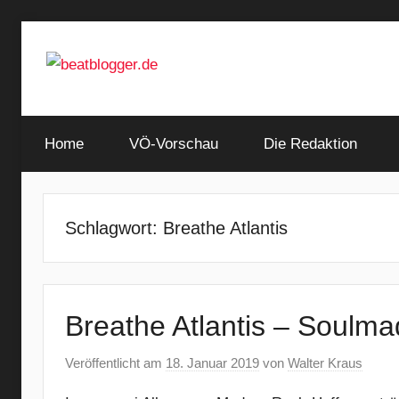
Zum
Inhalt
springen
…
beatblogger.de
and
Home
the
VÖ-Vorschau
Die Redaktion
beat
goes
on
Schlagwort:
Breathe Atlantis
Breathe Atlantis – Soulm
Veröffentlicht am
18. Januar 2019
von
Walter Kraus