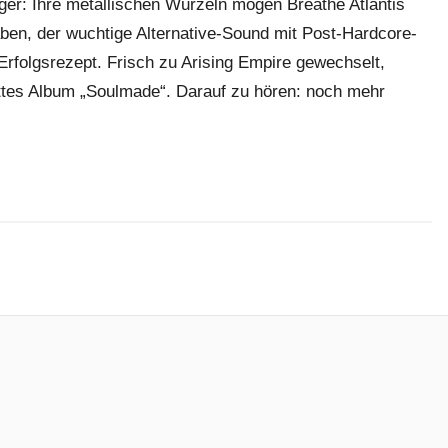
er: Ihre metallischen Wurzeln mögen Breathe Atlantis
aben, der wuchtige Alternative-Sound mit Post-Hardcore-
 Erfolgsrezept. Frisch zu Arising Empire gewechselt,
rittes Album „Soulmade“. Darauf zu hören: noch mehr