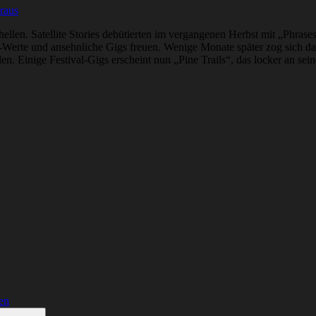
raus
llen. Satellite Stories debütierten im vergangenen Herbst mit „Phrase
og-Werte und ansehnliche Gigs freuen. Wenige Monate später zog sich 
n. Einige Festival-Gigs erscheint nun „Pine Trails“, das locker an sei
en