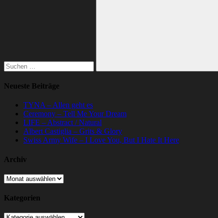
nach:
Suchen
Neueste Beiträge
TYNA – Allen geht es
Ceremony – Tell Me Your Dream
LIFE – Abstract / Natural
Albert Castiglia – Grits & Glory
Swiss Army Wife – I Love You, But I Hate It Here
Archiv
Archiv
Kategorien
Kategorien