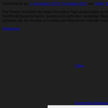
Veröffentlicht am
2. November 2013
3. November 2013
von
Walter K
Vier Finnen versuchen die ersten November-Tage einigermaßen zu erhe
Veröffentlichungsflut baden, konnten sich dafür über anständige Bl
schreiben, die bei Sessions in London und Manchester vollendet wurde
Weiterlesen
Alben
Kommentar hinterlass
Suchen