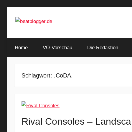
Zum
Inhalt
springen
…
beatblogger.de
and
Home
the
VÖ-Vorschau
Die Redaktion
beat
goes
on
Schlagwort:
.CoDA.
Rival Consoles – Landsc