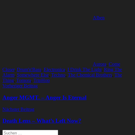
Alben
Aurora
,
Come
Closer
,
Drum'n'Bass
,
Electronica
,
I Drink The Light
,
Ring The
Alarm
,
Somewhere Else
,
Techno
,
The Chemical Brothers
,
The
Thing
,
Tomora
,
TripHop
Beitragsnavigation
Vorheriger Beitrag
Anger MGMT. – Anger Is Eternal
Nächster Beitrag
Death Lens – What’s Left Now?
Suchen