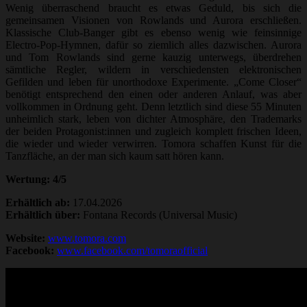
Wenig überraschend braucht es etwas Geduld, bis sich die
gemeinsamen Visionen von Rowlands und Aurora erschließen.
Klassische Club-Banger gibt es ebenso wenig wie feinsinnige
Electro-Pop-Hymnen, dafür so ziemlich alles dazwischen. Aurora
und Tom Rowlands sind gerne kauzig unterwegs, überdrehen
sämtliche Regler, wildern in verschiedensten elektronischen
Gefilden und leben für unorthodoxe Experimente. „Come Closer“
benötigt entsprechend den einen oder anderen Anlauf, was aber
vollkommen in Ordnung geht. Denn letztlich sind diese 55 Minuten
unheimlich stark, leben von dichter Atmosphäre, den Trademarks
der beiden Protagonist:innen und zugleich komplett frischen Ideen,
die wieder und wieder verwirren. Tomora schaffen Kunst für die
Tanzfläche, an der man sich kaum satt hören kann.
Wertung: 4/5
Erhältlich ab:
17.04.2026
Erhältlich über:
Fontana Records (Universal Music)
Website:
www.tomora.com
Facebook:
www.facebook.com/tomoraofficial