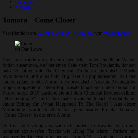
Impressum
Kontakt
Tomora – Come Closer
Veröffentlicht am
22. April 2026
20. April 2026
von
Walter Kraus
(c) Dan Lowe
Zwei im Grunde nur auf den ersten Blick unterschiedliche Welten
finden zusammen. Auf der einen Seite steht Tom Rowlands, der seit
bald 35 Jahren mit The Chemical Brothers elektronische Musik
revolutioniert und einst half, Big Beat zu popularisieren. Auf der
anderen platziert sich Aurora, die norwegische Art- und Avantgarde-
Singer/Songwriterin, deren Pop-Ansatz längst auch international für
Furore sorgt. 2019 gastierte sie auf dem Chemical Brothers-Album
„No Geography“, fünf Jahre später revanchierte sich Rowlands mit
einem Beitrag für „What Happened To The Heart?“. Aus dieser
Verbindung wurde letztlich das gemeinsame Projekt Tomora.
„Come Closer“ ist das erste Album.
Und das fällt schräg aus, wie nicht anders zu erwarten war, ohne
komplett abzuwerfen. Tracks wie „Ring The Alarm“ fordern mit
wachsender Begeisterung heraus. Drum’n’Bass-Anleihen, Auroras