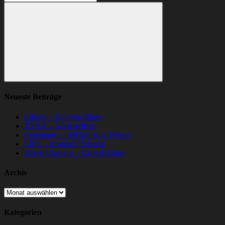
nach:
Suchen
Neueste Beiträge
Citizen – Halcyon Blues
TYNA – Allen geht es
Ceremony – Tell Me Your Dream
LIFE – Abstract / Natural
Albert Castiglia – Grits & Glory
Archiv
Archiv
Kategorien