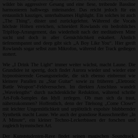
wilder bis aggressiver Gesang und eine fiese, treibende Bassline
harmonieren halbwegs miteinander. Das reicht jedoch für ein
erstaunlich kauziges, unterhaltsames Highlight. Ein solches ist auch
„The Thing“, düster und zurückgelehnt. Während die Vocals
höchste Höhen erreichen, schneidert Rowlands ein bedrohliches
TripHop-Arrangement, das wiederholt nach der meditativen Mitte
sucht und doch in aller Gemächlichkeit eskaliert. Ähnlich
tiefenentspannt und deep gibt sich „A Boy Like You“. Hier greift
Rowlands sogar selbst zum Mikrofon, während der Track gediegen
stottert.
Wie „I Drink The Light“ immer weiter wächst, macht Laune. Die
Grundidee ist sperrig, doch findet Aurora wieder und wieder eine
hypnotisierende Gesangsmelodie, die sich ebenso einbrennt wie
kleinere Parallen zu „Star Guitar“ sowie zu früheren „Eletronic
Battle Weapon“-Feldversuchen. Im direkten Anschluss wandelt
„Wavelengths“ durch nachdenkliche Reduktion, während schrille
Art-Folk-Samples das Idyll zerlegen. Ob man sich da traut,
näherzukommen? Hoffentlich, denn der Titelsong „Come Closer“
mit leichter Ungemütlichkeit und urplötzlich expolsiv blubbernder
Synthetik macht Laune. Wie auch der grandiose Rausschmeißer „In
A Minute“, ein kleiner Techno-Leckerbissen der forschen und
zugleich hymnischen Art.
Der Kunststudenten-Rave findet seinen magischen Soundtrack.