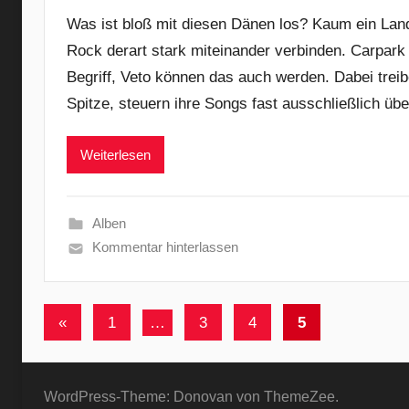
Was ist bloß mit diesen Dänen los? Kaum ein Land 
Rock derart stark miteinander verbinden. Carpark
Begriff, Veto können das auch werden. Dabei treib
Spitze, steuern ihre Songs fast ausschließlich übe
Weiterlesen
Alben
Kommentar hinterlassen
Seitennummerierung
Vorherige
«
1
…
3
4
5
der
Beiträge
Beiträge
WordPress-Theme: Donovan von ThemeZee.