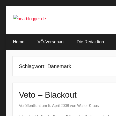
Zum
Inhalt
springen
…
beatblogger.de
and
Home
the
VÖ-Vorschau
Die Redaktion
beat
goes
on
Schlagwort:
Dänemark
Veto – Blackout
Veröffentlicht am
5. April 2009
von
Walter Kraus