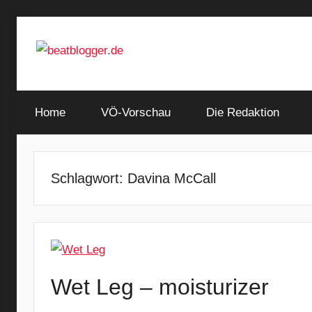
Zum
Inhalt
springen
…
beatblogger.de
and
Home
the
VÖ-Vorschau
Die Redaktion
beat
goes
on
Schlagwort:
Davina McCall
Wet Leg – moisturizer