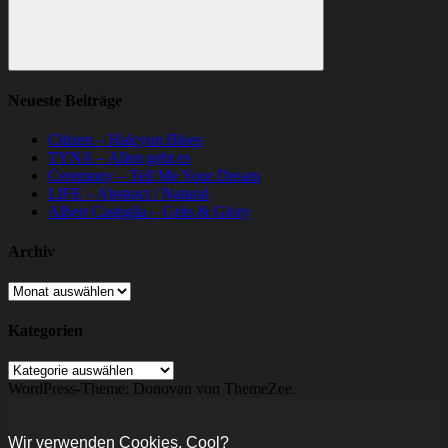
Suchen
Neueste Beiträge
Citizen – Halcyon Blues
TYNA – Allen geht es
Ceremony – Tell Me Your Dream
LIFE – Abstract / Natural
Albert Castiglia – Grits & Glory
Archiv
Archiv
Kategorien
Kategorien
WordPress-Theme: Donovan von ThemeZee.
Wir verwenden Cookies. Cool?