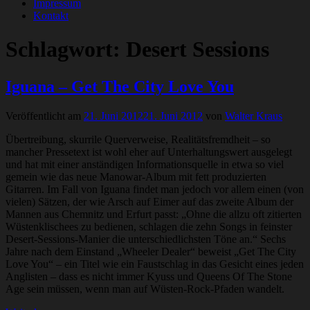
Impressum
Kontakt
Schlagwort:
Desert Sessions
Iguana – Get The City Love You
Veröffentlicht am
21. Juni 2012
21. Juni 2012
von
Walter Kraus
Übertreibung, skurrile Querverweise, Realitätsfremdheit – so
mancher Pressetext ist wohl eher auf Unterhaltungswert ausgelegt
und hat mit einer anständigen Informationsquelle in etwa so viel
gemein wie das neue Manowar-Album mit fett produzierten
Gitarren. Im Fall von Iguana findet man jedoch vor allem einen (von
vielen) Sätzen, der wie Arsch auf Eimer auf das zweite Album der
Mannen aus Chemnitz und Erfurt passt: „Ohne die allzu oft zitierten
Wüstenklischees zu bedienen, schlagen die zehn Songs in feinster
Desert-Sessions-Manier die unterschiedlichsten Töne an.“ Sechs
Jahre nach dem Einstand „Wheeler Dealer“ beweist „Get The City
Love You“ – ein Titel wie ein Faustschlag in das Gesicht eines jeden
Anglisten – dass es nicht immer Kyuss und Queens Of The Stone
Age sein müssen, wenn man auf Wüsten-Rock-Pfaden wandelt.