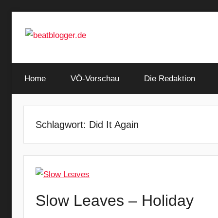
Zum
Inhalt
springen
…
beatblogger.de
and
Home
the
VÖ-Vorschau
Die Redaktion
beat
goes
on
Schlagwort:
Did It Again
Slow Leaves – Holiday