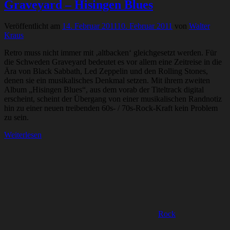
Graveyard – Hisingen Blues
Veröffentlicht am
14. Februar 2011
10. Februar 2011
von
Walter
Kraus
Retro muss nicht immer mit ‚altbacken‘ gleichgesetzt werden. Für
die Schweden Graveyard bedeutet es vor allem eine Zeitreise in die
Ära von Black Sabbath, Led Zeppelin und den Rolling Stones,
denen sie ein musikalisches Denkmal setzen. Mit ihrem zweiten
Album „Hisingen Blues“, aus dem vorab der Titeltrack digital
erscheint, scheint der Übergang von einer musikalischen Randnotiz
hin zu einer neuen treibenden 60s- / 70s-Rock-Kraft kein Problem
zu sein.
Weiterlesen
Rock