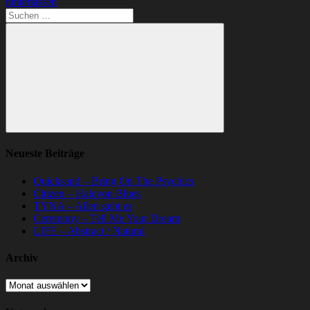
hinterlassen
Suchen
nach:
Suchen
Neueste Beiträge
Quicksand – Bring On The Psychics
Citizen – Halcyon Blues
TYNA – Allen geht es
Ceremony – Tell Me Your Dream
LIFE – Abstract / Natural
Archiv
Archiv