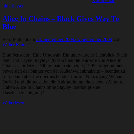
Kommentar
hinterlassen
Alice In Chains – Black Gives Way To
Blue
Veröffentlicht am
24. September 2009
24. September 2009
von
Walter Kraus
Eine Sensation. Eine Urgewalt. Ein unerwarteter Lichtblick. Nach
dem Tod Layne Stayleys 2002 schien die Karriere von Alice In
Chains – ihr letztes Album hatten sie bereits 1995 aufgenommen,
bevor sich der Sänger von der Außenwelt abnabelte – beendet zu
sein. Dann aber die überraschende Tour mit Neuzugang William
DuVall und die sensationelle Ankündigung eines neuen Albums.
Haben Alice In Chains ohne Stayley überhaupt eine
Daseinsberechtigung?
Weiterlesen