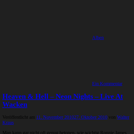
Alben
Ein Kommentar
Heaven & Hell – Neon Nights – Live At
Wacken
Veröffentlicht am
11. November 2010
27. Oktober 2010
von
Walter
Kraus
Man kann gar nicht oft genug betonen, wie wichtig Ronnie James