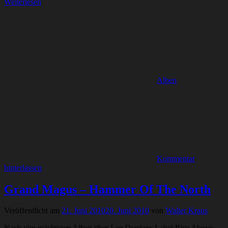
Weiterlesen
Alben
Kommentar
hinterlassen
Grand Magus – Hammer Of The North
Veröffentlicht am
21. Juni 2010
20. Juni 2010
von
Walter Kraus
Nach vier mächtigen Alben über Lee Dorrians Label Rise Above