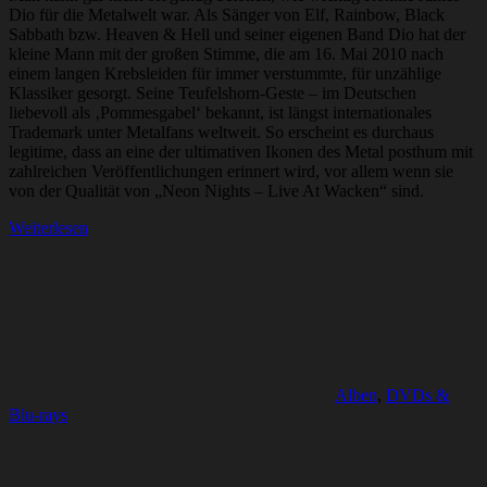
Dio für die Metalwelt war. Als Sänger von Elf, Rainbow, Black
Sabbath bzw. Heaven & Hell und seiner eigenen Band Dio hat der
kleine Mann mit der großen Stimme, die am 16. Mai 2010 nach
einem langen Krebsleiden für immer verstummte, für unzählige
Klassiker gesorgt. Seine Teufelshorn-Geste – im Deutschen
liebevoll als ‚Pommesgabel‘ bekannt, ist längst internationales
Trademark unter Metalfans weltweit. So erscheint es durchaus
legitime, dass an eine der ultimativen Ikonen des Metal posthum mit
zahlreichen Veröffentlichungen erinnert wird, vor allem wenn sie
von der Qualität von „Neon Nights – Live At Wacken“ sind.
Weiterlesen
Alben
,
DVDs &
Blu-rays