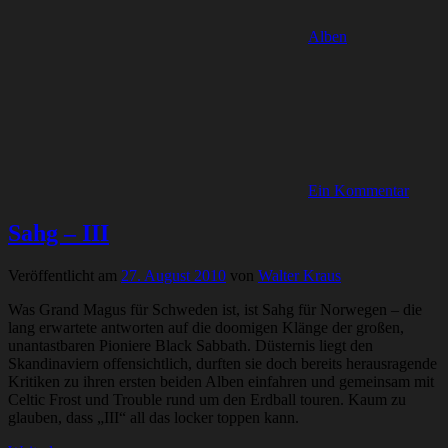
Alben
Ein Kommentar
Sahg – III
Veröffentlicht am
27. August 2010
von
Walter Kraus
Was Grand Magus für Schweden ist, ist Sahg für Norwegen – die
lang erwartete antworten auf die doomigen Klänge der großen,
unantastbaren Pioniere Black Sabbath. Düsternis liegt den
Skandinaviern offensichtlich, durften sie doch bereits herausragende
Kritiken zu ihren ersten beiden Alben einfahren und gemeinsam mit
Celtic Frost und Trouble rund um den Erdball touren. Kaum zu
glauben, dass „III“ all das locker toppen kann.