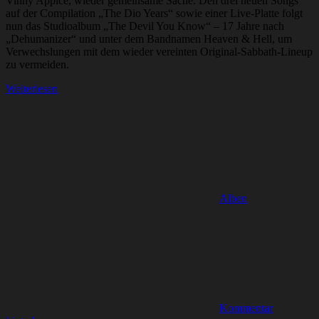
Vinny Appice, wieder gemeinsame Sache. Den drei neuen Songs
auf der Compilation „The Dio Years“ sowie einer Live-Platte folgt
nun das Studioalbum „The Devil You Know“ – 17 Jahre nach
„Dehumanizer“ und unter dem Bandnamen Heaven & Hell, um
Verwechslungen mit dem wieder vereinten Original-Sabbath-Lineup
zu vermeiden.
Weiterlesen
Alben
Kommentar