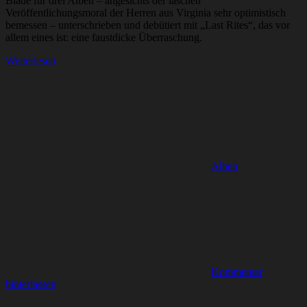
Blade für drei Alben – angesichts der laschen
Veröffentlichungsmoral der Herren aus Virginia sehr optimistisch
bemessen – unterschrieben und debütiert mit „Last Rites“, das vor
allem eines ist: eine faustdicke Überraschung.
Weiterlesen
Alben
Kommentar
hinterlassen