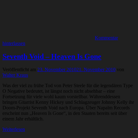
Kommentar
hinterlassen
Seventh Void – Heaven Is Gone
Veröffentlicht am
23. November 2010
21. November 2010
von
Walter Kraus
Was der viel zu frühe Tod von Peter Steele für die legendären Type
O Negative bedeutet, ist längst noch nicht absehbar – eine
Fortsetzung für viele wohl kaum vorstellbar. Währenddessen
bringen Gitarrist Kenny Hickey und Schlagzeuger Johnny Kelly ihr
Doom-Projekt Seventh Void nach Europa. Über Napalm Records
erscheint nun „Heaven Is Gone“, in den Staaten bereits seit über
einem Jahr erhältlich.
Weiterlesen