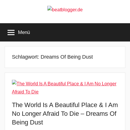
Zum
Inhalt
springen
beatblogger.de
…
and
Menü
the
beat
goes
on
Schlagwort:
Dreams Of Being Dust
The World Is A Beautiful Place & I Am
No Longer Afraid To Die – Dreams Of
Being Dust