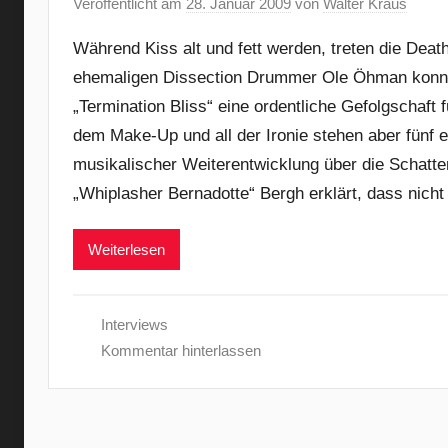
Veröffentlicht am
28. Januar 2009
von
Walter Kraus
Während Kiss alt und fett werden, treten die Dea
ehemaligen Dissection Drummer Ole Öhman konnte
„Termination Bliss“ eine ordentliche Gefolgschaft 
dem Make-Up und all der Ironie stehen aber fünf e
musikalischer Weiterentwicklung über die Schatt
„Whiplasher Bernadotte“ Bergh erklärt, dass nicht 
Weiterlesen
Interviews
Kommentar hinterlassen