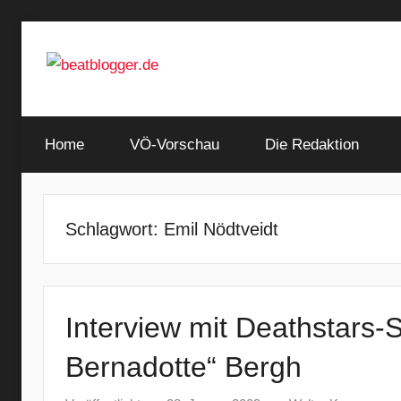
Zum
Inhalt
springen
…
beatblogger.de
and
Home
the
VÖ-Vorschau
Die Redaktion
beat
goes
on
Schlagwort:
Emil Nödtveidt
Interview mit Deathstars
Bernadotte“ Bergh