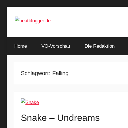
Zum
Inhalt
springen
…
beatblogger.de
and
Home
the
VÖ-Vorschau
Die Redaktion
beat
goes
on
Schlagwort:
Falling
Snake – Undreams