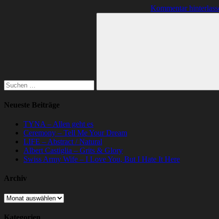
Kommentar hinterlass
Suchen
nach:
Suchen
Neueste Beiträge
TYNA – Allen geht es
Ceremony – Tell Me Your Dream
LIFE – Abstract / Natural
Albert Castiglia – Grits & Glory
Swiss Army Wife – I Love You, But I Hate It Here
Archiv
Archiv
Kategorien