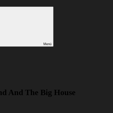
Menü
end And The Big House