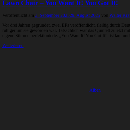
Lawn Chair – You Want It! You Got It!
Veröffentlicht am
3. September 2025
29. August 2025
von
Walter Kra
Vor drei Jahren gegründet, zwei EPs veröffentlicht, fleißig durch De
ruhiger um sie geworden war. Tatsächlich war das Quintett zuletzt m
eigene Stimme perfektionierte. „You Want It! You Got It!“ ist laut u
Weiterlesen
Alben