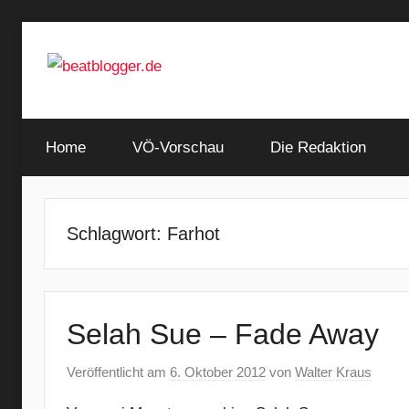
Zum
Inhalt
springen
…
beatblogger.de
and
Home
the
VÖ-Vorschau
Die Redaktion
beat
goes
on
Schlagwort:
Farhot
Selah Sue – Fade Away
Veröffentlicht am
6. Oktober 2012
von
Walter Kraus