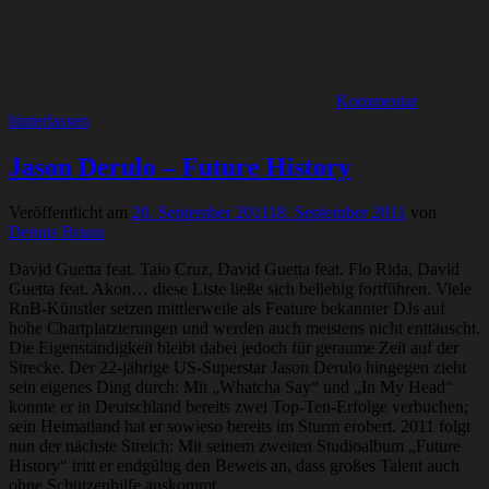
Kommentar
hinterlassen
Jason Derulo – Future History
Veröffentlicht am
20. September 2011
18. September 2011
von
Dennis Braun
David Guetta feat. Taio Cruz, David Guetta feat. Flo Rida, David
Guetta feat. Akon… diese Liste ließe sich beliebig fortführen. Viele
RnB-Künstler setzen mittlerweile als Feature bekannter DJs auf
hohe Chartplatzierungen und werden auch meistens nicht enttäuscht.
Die Eigenständigkeit bleibt dabei jedoch für geraume Zeit auf der
Strecke. Der 22-jährige US-Superstar Jason Derulo hingegen zieht
sein eigenes Ding durch: Mit „Whatcha Say“ und „In My Head“
konnte er in Deutschland bereits zwei Top-Ten-Erfolge verbuchen;
sein Heimatland hat er sowieso bereits im Sturm erobert. 2011 folgt
nun der nächste Streich: Mit seinem zweiten Studioalbum „Future
History“ tritt er endgültig den Beweis an, dass großes Talent auch
ohne Schützenhilfe auskommt.