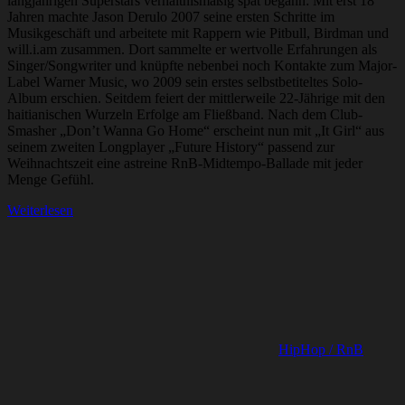
langjährigen Superstars verhältnismäßig spät begann: Mit erst 18
Jahren machte Jason Derulo 2007 seine ersten Schritte im
Musikgeschäft und arbeitete mit Rappern wie Pitbull, Birdman und
will.i.am zusammen. Dort sammelte er wertvolle Erfahrungen als
Singer/Songwriter und knüpfte nebenbei noch Kontakte zum Major-
Label Warner Music, wo 2009 sein erstes selbstbetiteltes Solo-
Album erschien. Seitdem feiert der mittlerweile 22-Jährige mit den
haitianischen Wurzeln Erfolge am Fließband. Nach dem Club-
Smasher „Don’t Wanna Go Home“ erscheint nun mit „It Girl“ aus
seinem zweiten Longplayer „Future History“ passend zur
Weihnachtszeit eine astreine RnB-Midtempo-Ballade mit jeder
Menge Gefühl.
Weiterlesen
HipHop / RnB