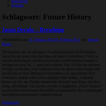
Impressum
Kontakt
Schlagwort:
Future History
Jason Derulo – Breathing
Veröffentlicht am
21. Februar 2012
19. Februar 2012
von
Dennis
Braun
Die Karriere des 22-jährigen US-amerikanischen RnB-Sängers
Jason Derulo kann man durchaus als kurios bezeichnen: Nicht in
seinem Heimatland, sondern im fernen Großbritannien konnte er
bislang mit zwei Nr. 1- und drei weiteren Top 10-Hits die meisten
Erfolge verbuchen. Und während sich vor allem seine Singles mit
jeweils bis zu fünf Millionen Exemplaren wie geschnitten Brot
verkaufen, laufen seine Alben dagegen eher mäßig. Aufgrund
dessen tut der aus Florida stammende Künstler gut daran, mit dem
Song „Breathing“ aus seinem zweiten Longplayer „Future History“
erneut einen krachenden Floorfiller auszukoppeln, der wohlbekannt
und überraschend anders zugleich klingt.
Weiterlesen