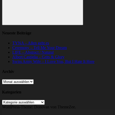
Suchen
Neueste Beiträge
TYNA – Allen geht es
Ceremony – Tell Me Your Dream
LIFE – Abstract / Natural
Albert Castiglia – Grits & Glory
Swiss Army Wife – I Love You, But I Hate It Here
Archiv
Archiv
Kategorien
Kategorien
WordPress-Theme: Donovan von ThemeZee.