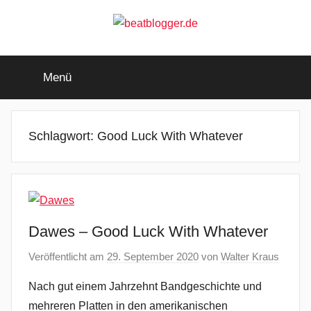
Zum
Inhalt
springen
beatblogger.de
…
and
Menü
the
beat
goes
on
Schlagwort:
Good Luck With Whatever
Dawes – Good Luck With Whatever
Veröffentlicht am
29. September 2020
von
Walter Kraus
Nach gut einem Jahrzehnt Bandgeschichte und
mehreren Platten in den amerikanischen