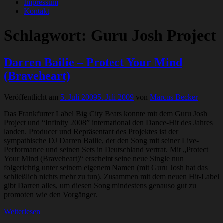
Impressum
Kontakt
Schlagwort:
Guru Josh Project
Darren Bailie – Protect Your Mind
(Braveheart)
Veröffentlicht am
5. Juli 2009
5. Juli 2009
von
Marcus Becker
Das Frankfurter Label Big City Beats konnte mit dem Guru Josh
Project und “Infinity 2008” international den Dance-Hit des Jahres
landen. Producer und Repräsentant des Projektes ist der
sympathische DJ Darren Bailie, der den Song mit seiner Live-
Performance und seinen Sets in Deutschland vertrat. Mit „Protect
Your Mind (Braveheart)“ erscheint seine neue Single nun
folgerichtig unter seinem eigenem Namen (mit Guru Josh hat das
schließlich nichts mehr zu tun). Zusammen mit dem neuen Hit-Label
gibt Darren alles, um diesen Song mindestens genauso gut zu
promoten wie den Vorgänger.
Weiterlesen