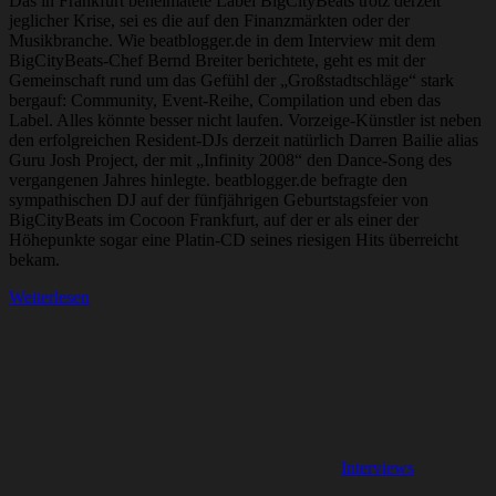
Das in Frankfurt beheimatete Label BigCityBeats trotz derzeit
jeglicher Krise, sei es die auf den Finanzmärkten oder der
Musikbranche. Wie beatblogger.de in dem Interview mit dem
BigCityBeats-Chef Bernd Breiter berichtete, geht es mit der
Gemeinschaft rund um das Gefühl der „Großstadtschläge“ stark
bergauf: Community, Event-Reihe, Compilation und eben das
Label. Alles könnte besser nicht laufen. Vorzeige-Künstler ist neben
den erfolgreichen Resident-DJs derzeit natürlich Darren Bailie alias
Guru Josh Project, der mit „Infinity 2008“ den Dance-Song des
vergangenen Jahres hinlegte. beatblogger.de befragte den
sympathischen DJ auf der fünfjährigen Geburtstagsfeier von
BigCityBeats im Cocoon Frankfurt, auf der er als einer der
Höhepunkte sogar eine Platin-CD seines riesigen Hits überreicht
bekam.
Weiterlesen
Interviews