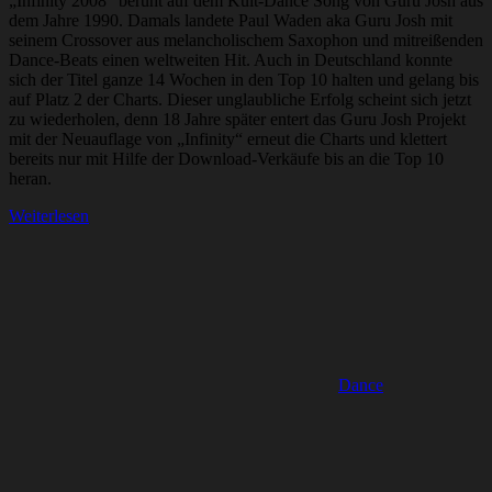
„Infinity 2008“ beruht auf dem Kult-Dance Song von Guru Josh aus
dem Jahre 1990. Damals landete Paul Waden aka Guru Josh mit
seinem Crossover aus melancholischem Saxophon und mitreißenden
Dance-Beats einen weltweiten Hit. Auch in Deutschland konnte
sich der Titel ganze 14 Wochen in den Top 10 halten und gelang bis
auf Platz 2 der Charts. Dieser unglaubliche Erfolg scheint sich jetzt
zu wiederholen, denn 18 Jahre später entert das Guru Josh Projekt
mit der Neuauflage von „Infinity“ erneut die Charts und klettert
bereits nur mit Hilfe der Download-Verkäufe bis an die Top 10
heran.
Weiterlesen
Dance