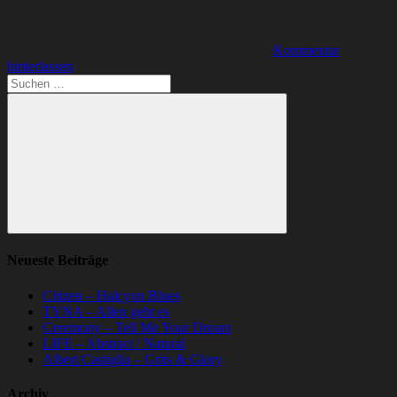
Kommentar
hinterlassen
Suchen
nach:
Suchen
Neueste Beiträge
Citizen – Halcyon Blues
TYNA – Allen geht es
Ceremony – Tell Me Your Dream
LIFE – Abstract / Natural
Albert Castiglia – Grits & Glory
Archiv