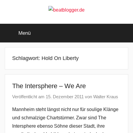
Zum
Inhalt
springen
beatblogger.de
…
and
Menü
the
beat
goes
on
Schlagwort:
Hold On Liberty
The Intersphere – We Are
Veröffentlicht am
15. Dezember 2011
von
Walter Kraus
Mannheim steht längst nicht nur für soulige Klänge
und schmalzige Chartstürmer. Zwar sind The
Intersphere ebenso Söhne dieser Stadt, ihre