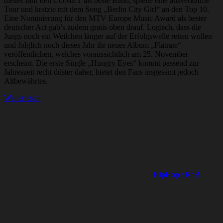
dieses Jahr den COMET als beste Band, spielte eine ausverkaufte
Tour und kratzte mit dem Song „Berlin City Girl“ an den Top 10.
Eine Nominierung für den MTV Europe Music Award als bester
deutscher Act gab’s zudem gratis oben drauf. Logisch, dass die
Jungs noch ein Weilchen länger auf der Erfolgswelle reiten wollen
und folglich noch dieses Jahr ihr neues Album „Flätrate“
veröffentlichen, welches voraussichtlich am 25. November
erscheint. Die erste Single „Hungry Eyes“ kommt passend zur
Jahreszeit recht düster daher, bietet den Fans insgesamt jedoch
Altbewährtes.
Weiterlesen
HipHop / RnB