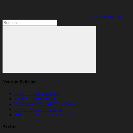
Ein Kommentar
Suchen
nach:
Suchen
Neueste Beiträge
Citizen – Halcyon Blues
TYNA – Allen geht es
Ceremony – Tell Me Your Dream
LIFE – Abstract / Natural
Albert Castiglia – Grits & Glory
Archiv