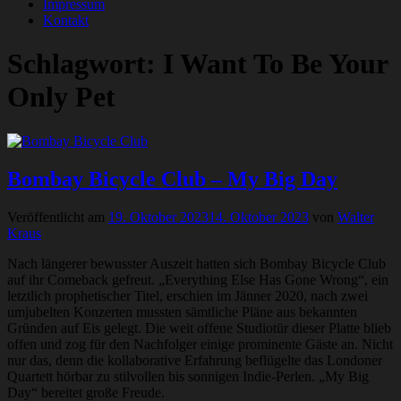
Impressum
Kontakt
Schlagwort:
I Want To Be Your
Only Pet
Bombay Bicycle Club – My Big Day
Veröffentlicht am
19. Oktober 2023
14. Oktober 2023
von
Walter
Kraus
Nach längerer bewusster Auszeit hatten sich Bombay Bicycle Club
auf ihr Comeback gefreut. „Everything Else Has Gone Wrong“, ein
letztlich prophetischer Titel, erschien im Jänner 2020, nach zwei
umjubelten Konzerten mussten sämtliche Pläne aus bekannten
Gründen auf Eis gelegt. Die weit offene Studiotür dieser Platte blieb
offen und zog für den Nachfolger einige prominente Gäste an. Nicht
nur das, denn die kollaborative Erfahrung beflügelte das Londoner
Quartett hörbar zu stilvollen bis sonnigen Indie-Perlen. „My Big
Day“ bereitet große Freude.