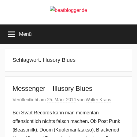
Zum
Inhalt
springen
beatblogger.de
…
and
Menü
the
beat
goes
on
Schlagwort:
Illusory Blues
Messenger – Illusory Blues
Veröffentlicht am
25. März 2014
von
Walter Kraus
Bei Svart Records kann man momentan
offensichtlich nichts falsch machen. Ob Post Punk
(Beastmilk), Doom (Kuolemanlaakso), Blackened