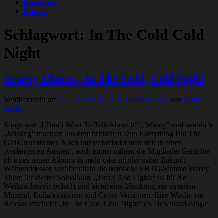
Impressum
Kontakt
Schlagwort:
In The Cold Cold
Night
Tracey Thorn – In The Cold, Cold Night
Veröffentlicht am
15. Oktober 2012
16. Oktober 2012
von
Walter
Kraus
Songs wie „I Don’t Want To Talk About It“, „Wrong“ und natürlich
„Missing“ machten aus dem britischen Duo Everything But The
Girl Chartstürmer. Noch immer befindet man sich in einer
‚verlängerten Auszeit‘, noch immer nähren die Mitglieder Gerüchte
ob eines neuen Albums in mehr oder minder naher Zukunft.
Währenddessen veröffentlicht die ikonische EBTG-Stimme Tracey
Thorn ihr viertes Soloalbum. „Tinsel And Lights“ ist für die
Weihnachtszeit gedacht und bietet eine Mischung aus eigenem
Material, Kollaborationen und Cover-Versionen. Eine Woche vor
Release erscheint „In The Cold, Cold Night“ als Download-Single.