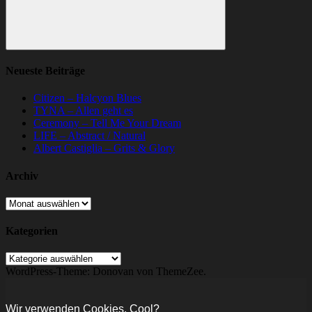
Suchen
Neueste Beiträge
Citizen – Halcyon Blues
TYNA – Allen geht es
Ceremony – Tell Me Your Dream
LIFE – Abstract / Natural
Albert Castiglia – Grits & Glory
Archiv
Archiv
Kategorien
Kategorien
WordPress-Theme: Donovan von ThemeZee.
Wir verwenden Cookies. Cool?