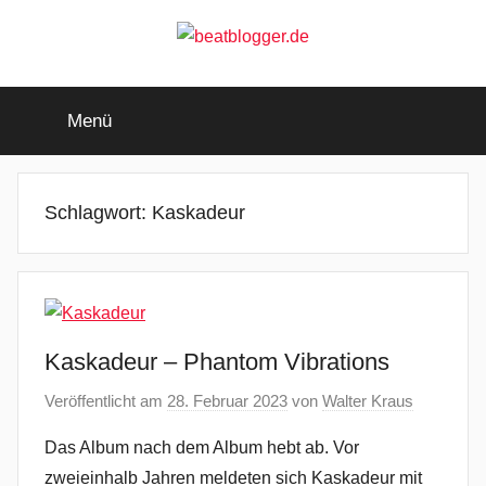
Zum
Inhalt
springen
beatblogger.de
…
and
Menü
the
beat
goes
on
Schlagwort:
Kaskadeur
Kaskadeur – Phantom Vibrations
Veröffentlicht am
28. Februar 2023
von
Walter Kraus
Das Album nach dem Album hebt ab. Vor
zweieinhalb Jahren meldeten sich Kaskadeur mit