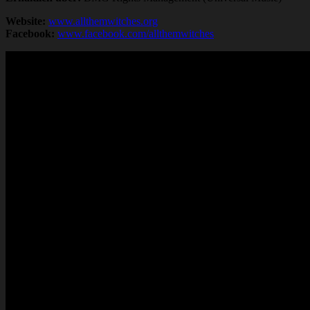
Website:
www.allthemwitches.org
Facebook:
www.facebook.com/allthemwitches