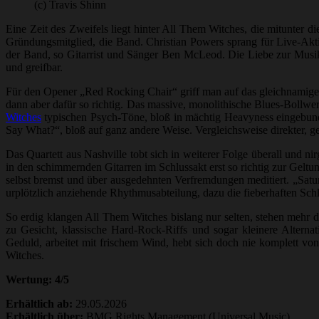
(c) Travis Shinn
Eine Zeit des Zweifels liegt hinter All Them Witches, die mitunter d
Gründungsmitglied, die Band. Christian Powers sprang für Live-Akti
der Band, so Gitarrist und Sänger Ben McLeod. Die Liebe zur Musi
und greifbar.
Für den Opener „Red Rocking Chair“ griff man auf das gleichnamige 
dann aber dafür so richtig. Das massive, monolithische Blues-Bollwe
Witches
typischen Psych-Töne, bloß in mächtig Heavyness eingebunde
Say What?“, bloß auf ganz andere Weise. Vergleichsweise direkter, 
Das Quartett aus Nashville tobt sich in weiterer Folge überall und
in den schimmernden Gitarren im Schlussakt erst so richtig zur Geltu
selbst bremst und über ausgedehnten Verfremdungen meditiert. „Satur
urplötzlich anziehende Rhythmusabteilung, dazu die fieberhaften Sch
So erdig klangen All Them Witches bislang nur selten, stehen mehr 
zu Gesicht, klassische Hard-Rock-Riffs und sogar kleinere Altern
Geduld, arbeitet mit frischem Wind, hebt sich doch nie komplett v
Witches.
Wertung: 4/5
Erhältlich ab:
29.05.2026
Erhältlich über:
BMG Rights Management (Universal Music)