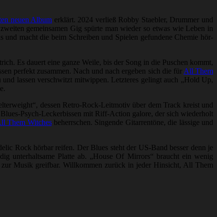
zten neuen Album
erklärt. 2024 verließ Robby Staebler, Drummer und
eim zweiten gemeinsamen Gig spürte man wieder so etwas wie Leben in
is und macht die beim Schreiben und Spielen gefundene Chemie hör-
ich. Es dauert eine ganze Weile, bis der Song in die Puschen kommt,
assen perfekt zusammen. Nach und nach ergeben sich die für
All Them
 und lassen verschwitzt mitwippen. Letzteres gelingt auch „Hold Up,
e.
elterweight“, dessen Retro-Rock-Leitmotiv über dem Track kreist und
 Blues-Psych-Leckerbissen mit Riff-Action galore, der sich wiederholt
ll Them Witches
beherrschen. Singende Gitarrentöne, die lässige und
elic Rock hörbar reifen. Der Blues steht der US-Band besser denn je
dig unterhaltsame Platte ab. „House Of Mirrors“ braucht ein wenig
 zur Musik greifbar. Willkommen zurück in jeder Hinsicht, All Them