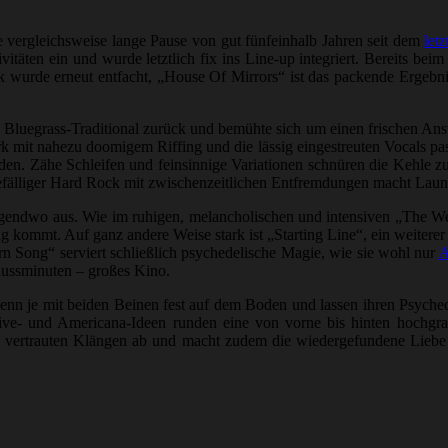
ie vergleichsweise lange Pause von gut fünfeinhalb Jahren seit dem
let
vitäten ein und wurde letztlich fix ins Line-up integriert. Bereits b
k wurde erneut entfacht, „House Of Mirrors“ ist das packende Ergebn
Bluegrass-Traditional zurück und bemühte sich um einen frischen Anstr
rk mit nahezu doomigem Riffing und die lässig eingestreuten Vocals p
n. Zähe Schleifen und feinsinnige Variationen schnüren die Kehle zu
gefälliger Hard Rock mit zwischenzeitlichen Entfremdungen macht Laun
 nirgendwo aus. Wie im ruhigen, melancholischen und intensiven „The W
ng kommt. Auf ganz andere Weise stark ist „Starting Line“, ein weiterer
n Song“ serviert schließlich psychedelische Magie, wie sie wohl nur
A
lussminuten – großes Kino.
denn je mit beiden Beinen fest auf dem Boden und lassen ihren Psyched
ative- und Americana-Ideen runden eine von vorne bis hinten hochgra
on vertrauten Klängen ab und macht zudem die wiedergefundene Liebe