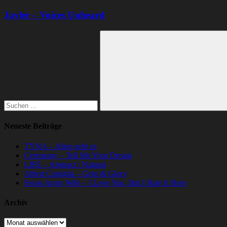
Jayler – Voices Unheard
Suchen
nach:
Suchen
Neueste Beiträge
TYNA – Allen geht es
Ceremony – Tell Me Your Dream
LIFE – Abstract / Natural
Albert Castiglia – Grits & Glory
Swiss Army Wife – I Love You, But I Hate It Here
Archiv
Archiv