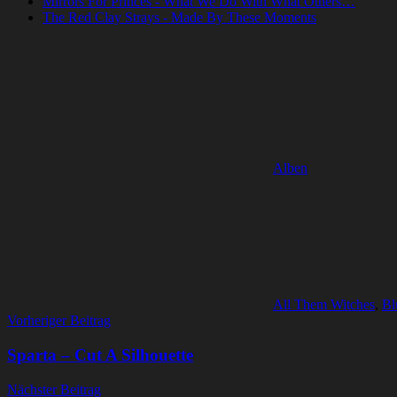
Mirrors For Princes - What We Do With What Others…
The Red Clay Strays - Made By These Moments
Alben
All Them Witches
,
Bl
Beitragsnavigation
Vorheriger Beitrag
Sparta – Cut A Silhouette
Nächster Beitrag