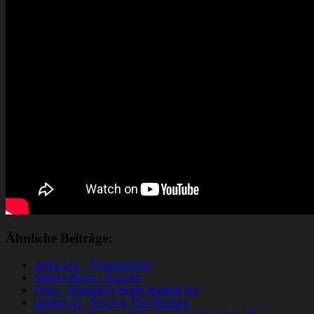
Ähnliche Beiträge:
Amos Lee - Transmissions
Shitney Beers - Surprise
Friko - Something Worth Waiting For
jasmine.4.t - You Are The Morning