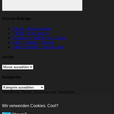
Suchen
Neueste Beiträge
Citizen – Halcyon Blues
TYNA – Allen geht es
Ceremony – Tell Me Your Dream
LIFE – Abstract / Natural
Albert Castiglia – Grits & Glory
Archiv
Archiv
Kategorien
Kategorien
WordPress-Theme: Donovan von ThemeZee.
Wir verwenden Cookies. Cool?