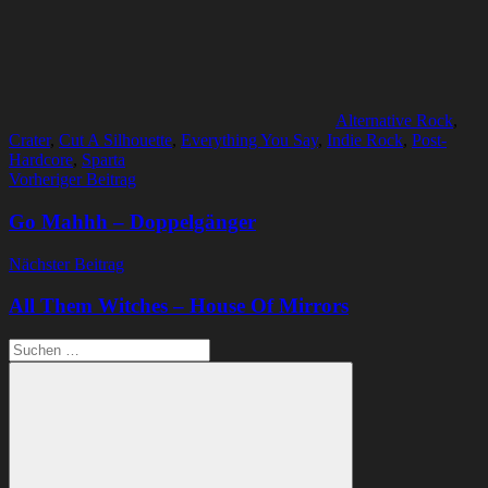
Alternative Rock
,
Crater
,
Cut A Silhouette
,
Everything You Say
,
Indie Rock
,
Post-
Hardcore
,
Sparta
Beitragsnavigation
Vorheriger Beitrag
Go Mahhh – Doppelgänger
Nächster Beitrag
All Them Witches – House Of Mirrors
Suchen
nach: