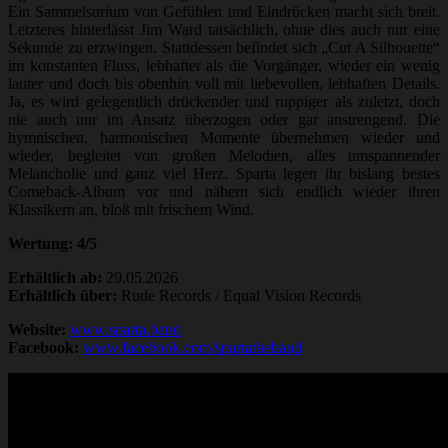
Ein Sammelsurium von Gefühlen und Eindrücken macht sich breit.
Letzteres hinterlässt Jim Ward tatsächlich, ohne dies auch nur eine
Sekunde zu erzwingen. Stattdessen befindet sich „Cut A Silhouette“
im konstanten Fluss, lebhafter als die Vorgänger, wieder ein wenig
lauter und doch bis obenhin voll mit liebevollen, lebhaften Details.
Ja, es wird gelegentlich drückender und ruppiger als zuletzt, doch
nie auch nur im Ansatz überzogen oder gar anstrengend. Die
hymnischen, harmonischen Momente übernehmen wieder und
wieder, begleitet von großen Melodien, alles umspannender
Melancholie und ganz viel Herz. Sparta legen ihr bislang bestes
Comeback-Album vor und nähern sich endlich wieder ihren
Klassikern an, bloß mit frischem Wind.
Wertung: 4/5
Erhältlich ab:
29.05.2026
Erhältlich über:
Rude Records / Equal Vision Records
Website:
www.sparta.band
Facebook:
www.facebook.com/spartatheband