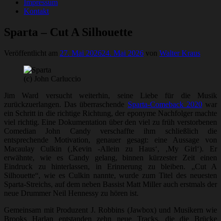
Impressum
Kontakt
Sparta – Cut A Silhouette
Veröffentlicht am
27. Mai 2026
24. Mai 2026
von
Walter Kraus
(c) John Carluccio
Jim Ward versucht weiterhin, seine Liebe für die Musik
zurückzuerlangen. Das überraschende
Sparta-Comeback 2020
war
ein Schritt in die richtige Richtung, der eponyme Nachfolger machte
viel richtig. Eine Dokumentation über den viel zu früh verstorbenen
Comedian John Candy verschaffte ihm schließlich die
entsprechende Motivation, genauer gesagt: eine Aussage von
Macaulay Culkin (‚Kevin -Allein zu Haus‘, ‚My Girl‘). Er
erwähnte, wie es Candy gelang, binnen kürzester Zeit einen
Eindruck zu hinterlassen, in Erinnerung zu bleiben. „Cut A
Silhouette“, wie es Culkin nannte, wurde zum Titel des neuesten
Sparta-Streichs, auf dem neben Bassist Matt Miller auch erstmals der
neue Drummer Neil Hennessy zu hören ist.
Gemeinsam mit Produzent J. Robbins (Jawbox) und Musikern wie
Brooks Harlan entstanden zehn neue Tracks, die die Brücke