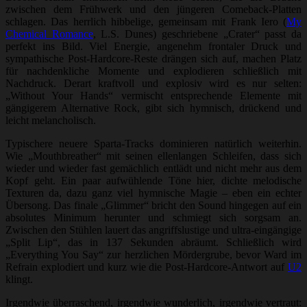
zwischen dem Frühwerk und den jüngeren Comeback-Platten
schlagen. Das herrlich hibbelige, gemeinsam mit Frank Iero (
My
Chemical Romance
, L.S. Dunes) geschriebene „Crater“ passt da
perfekt ins Bild. Viel Energie, angenehm frontaler Druck und
sympathische Post-Hardcore-Reste drängen sich auf, machen Platz
für nachdenkliche Momente und explodieren schließlich mit
Nachdruck. Derart kraftvoll und explosiv wird es nur selten:
„Without Your Hands“ vermischt entsprechende Elemente mit
gängigerem Alternative Rock, gibt sich hymnisch, drückend und
leicht melancholisch.
Typischere neuere Sparta-Tracks dominieren natürlich weiterhin.
Wie „Mouthbreather“ mit seinen ellenlangen Schleifen, dass sich
wieder und wieder fast gemächlich entlädt und nicht mehr aus dem
Kopf geht. Ein paar aufwühlende Töne hier, dichte melodische
Texturen da, dazu ganz viel hymnische Magie – eben ein echter
Übersong. Das finale „Glimmer“ bricht den Sound hingegen auf ein
absolutes Minimum herunter und schmiegt sich sorgsam an.
Zwischen den Stühlen lauert das angriffslustige und ultra-eingängige
„Split Lip“, das in 137 Sekunden abräumt. Schließlich wird
„Everything You Say“ zur herzlichen Mördergrube, bevor Ward im
Refrain explodiert und kurz wie die Post-Hardcore-Antwort auf
U2
klingt.
Irgendwie überraschend, irgendwie wunderlich, irgendwie vertraut: