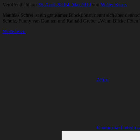
Veröffentlicht am
28. April 2010
4. Mai 2010
von
Walter Kraus
Matthias Schrei ist ein grausamer Blockflötist, nennt sich aber denno
Schulz, Funny van Dannen und Rainald Grebe. „Wenn Blicke flöten 
Weiterlesen
Alben
Kommentar hinterlass
Suchen
nach: