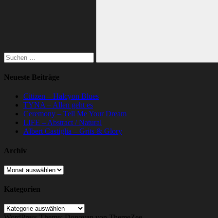
Suchen
Neueste Beiträge
Citizen – Halcyon Blues
TYNA – Allen geht es
Ceremony – Tell Me Your Dream
LIFE – Abstract / Natural
Albert Castiglia – Grits & Glory
Archiv
Archiv
Kategorien
Kategorien
WordPress-Theme: Donovan von ThemeZee.