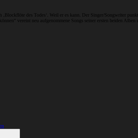
ch ‚Blockflöte des Todes‘. Weil er es kann. Der Singer/Songwriter punkt
können“ vereint neu aufgenommene Songs seiner ersten beiden Alben 
en