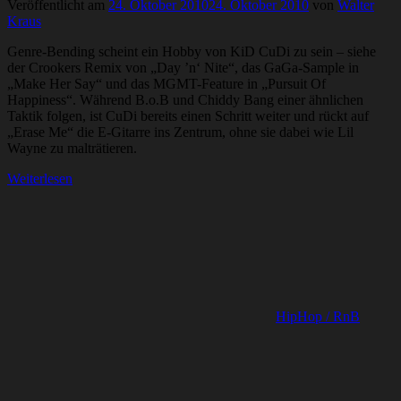
Veröffentlicht am
24. Oktober 2010
24. Oktober 2010
von
Walter
Kraus
Genre-Bending scheint ein Hobby von KiD CuDi zu sein – siehe
der Crookers Remix von „Day ’n‘ Nite“, das GaGa-Sample in
„Make Her Say“ und das MGMT-Feature in „Pursuit Of
Happiness“. Während B.o.B und Chiddy Bang einer ähnlichen
Taktik folgen, ist CuDi bereits einen Schritt weiter und rückt auf
„Erase Me“ die E-Gitarre ins Zentrum, ohne sie dabei wie Lil
Wayne zu malträtieren.
Weiterlesen
HipHop / RnB