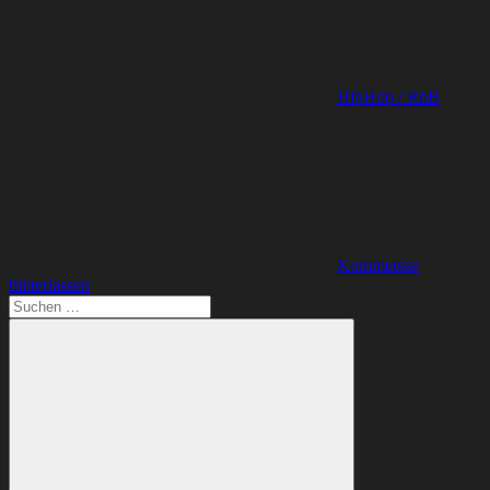
HipHop / RnB
Kommentar
hinterlassen
Suchen
nach: