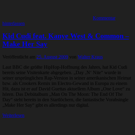
Kommentar
hinterlassen
Kid Cudi feat. Kanye West & Common –
Make Her Say
Veröffentlicht am
25. August 2009
von
Walter Kraus
Laut BBC die größte HipHop-Hoffnung des Jahres, hat Kid Cudi
bereits seine Visitenkarte abgegeben. „Day ‚N‘ Nite“ wurde in
seiner ursprünglichen Rap-Version in seiner amerikanischen Heimat
bzw. als Crookers Remix im Electro-Gewand in Europa zu einem
Hit, dazu ist er auf David Guettas aktuellem Album „One Love“ zu
hören. Das Debütalbum „Man On The Moon: The End Of The
Day“ steht bereits in den Startlöchern, die fantastische Vorabsingle
„Make Her Say“ gibt es allerdings nur digital.
Weiterlesen