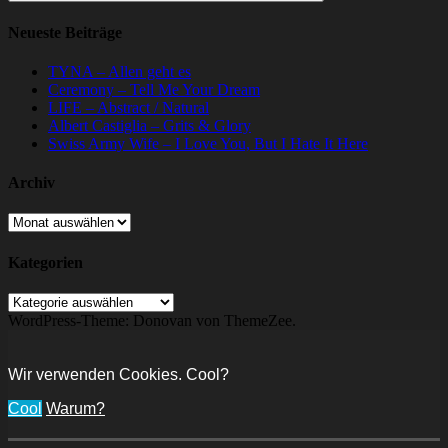
Suchen
Neueste Beiträge
TYNA – Allen geht es
Ceremony – Tell Me Your Dream
LIFE – Abstract / Natural
Albert Castiglia – Grits & Glory
Swiss Army Wife – I Love You, But I Hate It Here
Archiv
Archiv
Kategorien
Kategorien
WordPress-Theme: Donovan von ThemeZee.
Wir verwenden Cookies. Cool?
Cool
Warum?