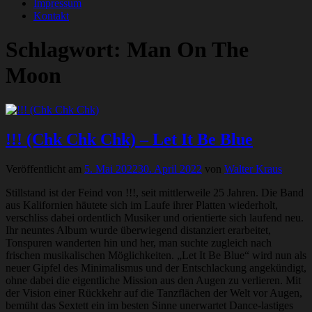
Impressum
Kontakt
Schlagwort:
Man On The
Moon
!!! (Chk Chk Chk) – Let It Be Blue
Veröffentlicht am
5. Mai 2022
30. April 2022
von
Walter Kraus
Stillstand ist der Feind von !!!, seit mittlerweile 25 Jahren. Die Band
aus Kalifornien häutete sich im Laufe ihrer Platten wiederholt,
verschliss dabei ordentlich Musiker und orientierte sich laufend neu.
Ihr neuntes Album wurde überwiegend distanziert erarbeitet,
Tonspuren wanderten hin und her, man suchte zugleich nach
frischen musikalischen Möglichkeiten. „Let It Be Blue“ wird nun als
neuer Gipfel des Minimalismus und der Entschlackung angekündigt,
ohne dabei die eigentliche Mission aus den Augen zu verlieren. Mit
der Vision einer Rückkehr auf die Tanzflächen der Welt vor Augen,
bemüht das Sextett ein im besten Sinne unerwartet Dance-lastiges