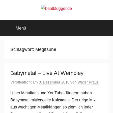
Zum
Inhalt
springen
beatblogger.de
…
and
Menü
the
beat
goes
on
Schlagwort:
Megitsune
Babymetal – Live At Wembley
Veröffentlicht am
9. Dezember 2016
von
Walter Kraus
Unter Metalfans und YouTube-Jüngern haben
Babymetal mittlerweile Kultstatus. Der urige Mix
aus wuchtigen Metalklängen so ziemlich jeder