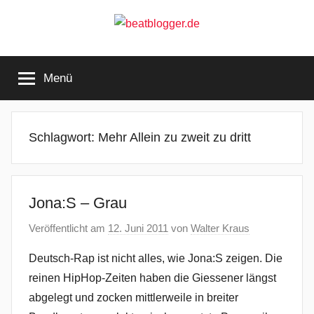
Zum
Inhalt
springen
beatblogger.de
…
and
Menü
the
beat
goes
on
Schlagwort:
Mehr Allein zu zweit zu dritt
Jona:S – Grau
Veröffentlicht am
12. Juni 2011
von
Walter Kraus
Deutsch-Rap ist nicht alles, wie Jona:S zeigen. Die
reinen HipHop-Zeiten haben die Giessener längst
abgelegt und zocken mittlerweile in breiter