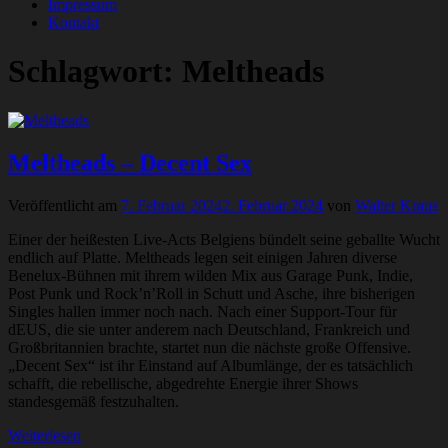
Impressum
Kontakt
Schlagwort:
Meltheads
Meltheads – Decent Sex
Veröffentlicht am
7. Februar 2024
2. Februar 2024
von
Walter Kraus
Einer der heißesten Live-Acts Belgiens bündelt seine geballte Wucht
endlich auf Platte. Meltheads legen seit einigen Jahren diverse
Benelux-Bühnen mit ihrem wilden Mix aus Garage Punk, Indie,
Post Punk und Rock’n’Roll in Schutt und Asche, ihre bisherigen
Singles hallen immer noch nach. Nach einer Support-Tour für
dEUS, die sie unter anderem nach Deutschland, Frankreich und
Großbritannien brachte, startet nun die nächste große Offensive.
„Decent Sex“ ist ihr Einstand auf Albumlänge, der es tatsächlich
schafft, die rebellische, abgedrehte Energie ihrer Shows
standesgemäß festzuhalten.
Weiterlesen