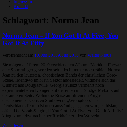
Impressum
Kontakt
Schlagwort:
Norma Jean
Norma Jean – If You Got It At Five, You
Got It At Fifty
Veröffentlicht am
10. Juli 2013
9. Juli 2013
von
Walter Kraus
Sie mögen auf ihrem 2010 erschienenen Album „Meridonal“ zwar
eine Spur ruhiger geworden sein, doch immer noch zählen Norma
Jean zu den lautesten, chaotischten Bands der christlichen Core-
Szene. Irgendwo im Math-Sektor angesiedelt, widmete sich das
Quintett aus Douglasville, Georgia zuletzt vermehrt noch
experimentelleren Klängen auf der einen und Sludge-Melodik auf
der anderen Seite. Wohin die Reise auf ihrem im August
erscheinenden sechsten Studiowerk „Wrongdoers“ – ein
Deutschland-Termin ist noch ausständig – gehen wird, ist bislang
offen. Die Vorab-Single „If You Got It At Five, You Got It At Fifty“
klingt zumindest nach einer Rückkehr zu den Wurzeln.
Weiterlesen