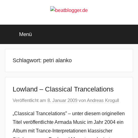
Zum
Inhalt
springen
beatblogger.de
…
and
Menü
the
beat
goes
on
Schlagwort:
petri alanko
Lowland – Classical Trancelations
Veröffentlicht am
8. Januar 2009
von
Andreas Krogull
„Classical Trancelations” – unter diesem originellen
Titel veröffentlichte Armada Music im Jahr 2004 ein
Album mit Trance-Interpretationen klassischer