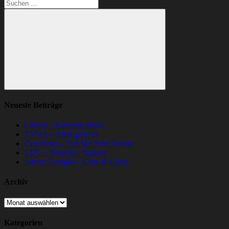
Suchen
nach:
Suchen
Neueste Beiträge
Citizen – Halcyon Blues
TYNA – Allen geht es
Ceremony – Tell Me Your Dream
LIFE – Abstract / Natural
Albert Castiglia – Grits & Glory
Archiv
Archiv
Kategorien