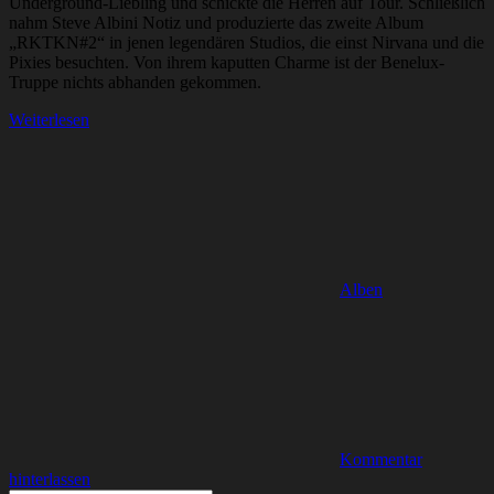
Underground-Liebling und schickte die Herren auf Tour. Schließlich
nahm Steve Albini Notiz und produzierte das zweite Album
„RKTKN#2“ in jenen legendären Studios, die einst Nirvana und die
Pixies besuchten. Von ihrem kaputten Charme ist der Benelux-
Truppe nichts abhanden gekommen.
Weiterlesen
Alben
Kommentar
hinterlassen