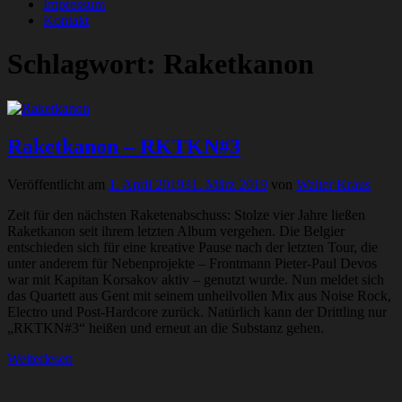
Impressum
Kontakt
Schlagwort:
Raketkanon
Raketkanon – RKTKN#3
Veröffentlicht am
1. April 2019
31. März 2019
von
Walter Kraus
Zeit für den nächsten Raketenabschuss: Stolze vier Jahre ließen
Raketkanon seit ihrem letzten Album vergehen. Die Belgier
entschieden sich für eine kreative Pause nach der letzten Tour, die
unter anderem für Nebenprojekte – Frontmann Pieter-Paul Devos
war mit Kapitan Korsakov aktiv – genutzt wurde. Nun meldet sich
das Quartett aus Gent mit seinem unheilvollen Mix aus Noise Rock,
Electro und Post-Hardcore zurück. Natürlich kann der Drittling nur
„RKTKN#3“ heißen und erneut an die Substanz gehen.
Weiterlesen