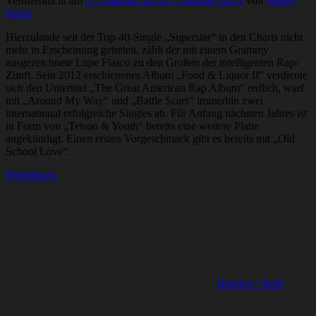
Veröffentlicht am
27. Oktober 2013
27. Oktober 2013
von
Walter
Kraus
Hierzulande seit der Top-40-Single „Superstar“ in den Charts nicht
mehr in Erscheinung getreten, zählt der mit einem Grammy
ausgezeichnete Lupe Fiasco zu den Großen der intelligenten Rap-
Zunft. Sein 2012 erschienenes Album „Food & Liquor II“ verdiente
sich den Untertitel „The Great American Rap Album“ redlich, warf
mit „Around My Way“ und „Battle Scars“ immerhin zwei
international erfolgreiche Singles ab. Für Anfang nächsten Jahres ist
in Form von „Tetsuo & Youth“ bereits eine weitere Platte
angekündigt. Einen ersten Vorgeschmack gibt es bereits mit „Old
School Love“.
Weiterlesen
HipHop / RnB