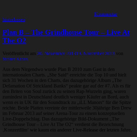
Kommentar
hinterlassen
Plan B – The Grindhouse Tour – Live At
The O2
Veröffentlicht am
20. November 2013
19. November 2013
von
Walter Kraus
Aus dem Nirgendwo wurde Plan B 2010 zum Gast in den
internationalen Charts. „She Said“ erreichte die Top 10 und hielt
sich 31 Wochen in den Charts, das dazugehörige Album „The
Defamation Of Strickland Banks“ peakte gar auf der #7. Als es für
den Briten von Soul zurück zu seinen Rap-Wurzeln ging, waren
zumindest in Deutschland deutlich weniger Käufer an Bord, auch
wenn es in UK für den Soundtrack zu „iLL Manors“ für die Spitze
reichte. Beide Platten vereinte der mittlerweile 30jährige Ben Drew
im Februar 2013 auf seiner Arena-Tour zu einem konzeptuellen
Live-Doppelschlag. Das dazugehörige Bild-Dokument „The
Grindhouse Tour – Live At The O2“ verdient die Bezeichnung
‚Konzertfilm‘ wie kaum ein anderer Live-Release der letzten Jahre.