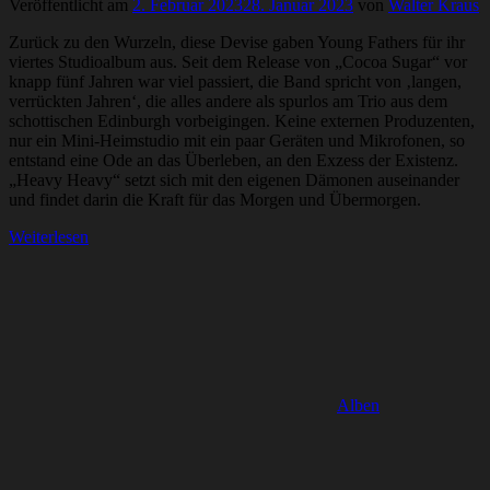
Veröffentlicht am
2. Februar 2023
28. Januar 2023
von
Walter Kraus
Zurück zu den Wurzeln, diese Devise gaben Young Fathers für ihr
viertes Studioalbum aus. Seit dem Release von „Cocoa Sugar“ vor
knapp fünf Jahren war viel passiert, die Band spricht von ‚langen,
verrückten Jahren‘, die alles andere als spurlos am Trio aus dem
schottischen Edinburgh vorbeigingen. Keine externen Produzenten,
nur ein Mini-Heimstudio mit ein paar Geräten und Mikrofonen, so
entstand eine Ode an das Überleben, an den Exzess der Existenz.
„Heavy Heavy“ setzt sich mit den eigenen Dämonen auseinander
und findet darin die Kraft für das Morgen und Übermorgen.
Weiterlesen
Alben