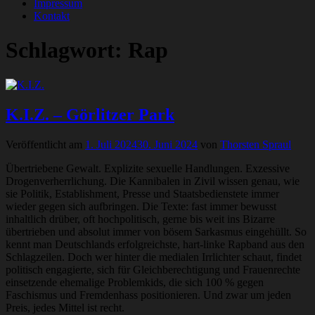
Impressum
Kontakt
Schlagwort:
Rap
K.I.Z. – Görlitzer Park
Veröffentlicht am
1. Juli 2024
30. Juni 2024
von
Thorsten Spraul
Übertriebene Gewalt. Explizite sexuelle Handlungen. Exzessive
Drogenverherrlichung. Die Kannibalen in Zivil wissen genau, wie
sie Politik, Establishment, Presse und Staatsbedienstete immer
wieder gegen sich aufbringen. Die Texte: fast immer bewusst
inhaltlich drüber, oft hochpolitisch, gerne bis weit ins Bizarre
übertrieben und absolut immer von bösem Sarkasmus eingehüllt. So
kennt man Deutschlands erfolgreichste, hart-linke Rapband aus den
Schlagzeilen. Doch wer hinter die medialen Irrlichter schaut, findet
politisch engagierte, sich für Gleichberechtigung und Frauenrechte
einsetzende ehemalige Problemkids, die sich 100 % gegen
Faschismus und Fremdenhass positionieren. Und zwar um jeden
Preis, jedes Mittel ist recht.