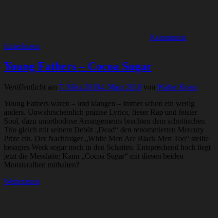
Kommentar
hinterlassen
Young Fathers – Cocoa Sugar
Veröffentlicht am
7. März 2018
4. März 2018
von
Walter Kraus
Young Fathers waren – und klangen – immer schon ein wenig
anders. Unwahrscheinlich präzise Lyrics, fieser Rap und feister
Soul, dazu unorthodoxe Arrangements brachten dem schottischen
Trio gleich mit seinem Debüt „Dead“ den renommierten Mercury
Prize ein. Der Nachfolger „White Men Are Black Men Too“ stellte
besagtes Werk sogar noch in den Schatten. Entsprechend hoch liegt
jetzt die Messlatte: Kann „Cocoa Sugar“ mit diesen beiden
Monsteralben mithalten?
Weiterlesen