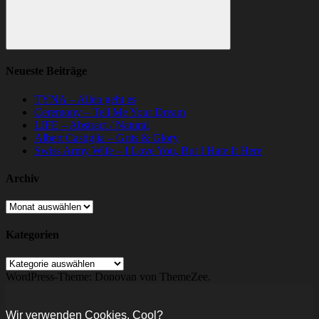
Suchen
Neueste Beiträge
TYNA – Allen geht es
Ceremony – Tell Me Your Dream
LIFE – Abstract / Natural
Albert Castiglia – Grits & Glory
Swiss Army Wife – I Love You, But I Hate It Here
Archiv
Archiv
Kategorien
Kategorien
WordPress-Theme: Donovan von ThemeZee.
Wir verwenden Cookies. Cool?