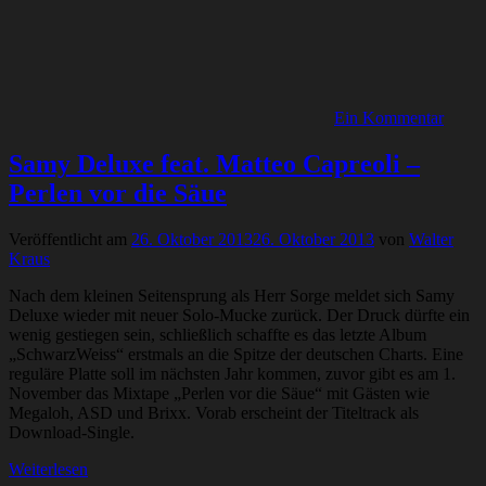
Ein Kommentar
Samy Deluxe feat. Matteo Capreoli –
Perlen vor die Säue
Veröffentlicht am
26. Oktober 2013
26. Oktober 2013
von
Walter
Kraus
Nach dem kleinen Seitensprung als Herr Sorge meldet sich Samy
Deluxe wieder mit neuer Solo-Mucke zurück. Der Druck dürfte ein
wenig gestiegen sein, schließlich schaffte es das letzte Album
„SchwarzWeiss“ erstmals an die Spitze der deutschen Charts. Eine
reguläre Platte soll im nächsten Jahr kommen, zuvor gibt es am 1.
November das Mixtape „Perlen vor die Säue“ mit Gästen wie
Megaloh, ASD und Brixx. Vorab erscheint der Titeltrack als
Download-Single.
Weiterlesen