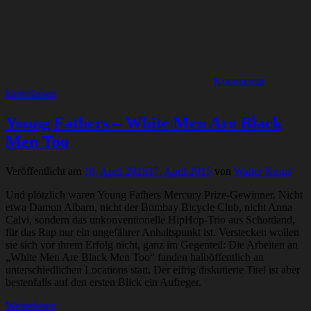
Kommentar
hinterlassen
Young Fathers – White Men Are Black
Men Too
Veröffentlicht am
18. April 2015
17. April 2015
von
Walter Kraus
Und plötzlich waren Young Fathers Mercury Prize-Gewinner. Nicht
etwa Damon Albarn, nicht der Bombay Bicycle Club, nicht Anna
Calvi, sondern das unkonventionelle HipHop-Trio aus Schottland,
für das Rap nur ein ungefährer Anhaltspunkt ist. Verstecken wollen
sie sich vor ihrem Erfolg nicht, ganz im Gegenteil: Die Arbeiten an
„White Men Are Black Men Too“ fanden halböffentlich an
unterschiedlichen Locations statt. Der eifrig diskutierte Titel ist aber
bestenfalls auf den ersten Blick ein Aufreger.
Weiterlesen