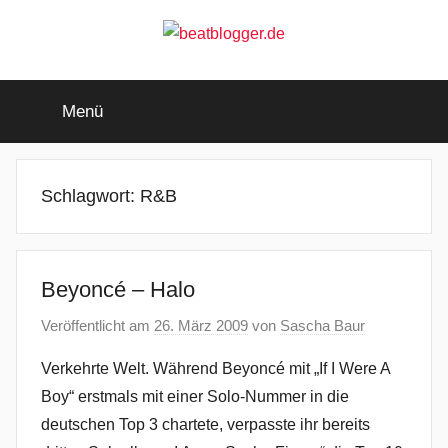
Zum
Inhalt
springen
beatblogger.de
…
and
Menü
the
beat
goes
on
Schlagwort:
R&B
Beyoncé – Halo
Veröffentlicht am
26. März 2009
von
Sascha Baur
Verkehrte Welt. Während Beyoncé mit „If I Were A
Boy“ erstmals mit einer Solo-Nummer in die
deutschen Top 3 chartete, verpasste ihr bereits