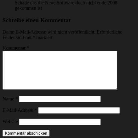
Schade das die Neue Software doch nicht ende 2008
gekommen ist
Schreibe einen Kommentar
Deine E-Mail-Adresse wird nicht veröffentlicht.
Erforderliche
Felder sind mit
*
markiert
Kommentar
*
Name
*
E-Mail-Adresse
*
Website