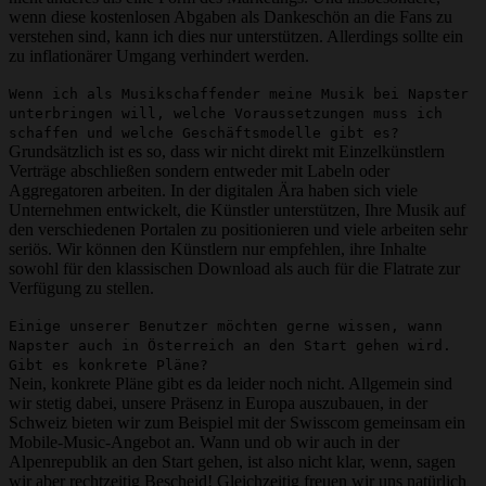
wenn diese kostenlosen Abgaben als Dankeschön an die Fans zu
verstehen sind, kann ich dies nur unterstützen. Allerdings sollte ein
zu inflationärer Umgang verhindert werden.
Wenn ich als Musikschaffender meine Musik bei Napster
unterbringen will, welche Voraussetzungen muss ich
schaffen und welche Geschäftsmodelle gibt es?
Grundsätzlich ist es so, dass wir nicht direkt mit Einzelkünstlern
Verträge abschließen sondern entweder mit Labeln oder
Aggregatoren arbeiten. In der digitalen Ära haben sich viele
Unternehmen entwickelt, die Künstler unterstützen, Ihre Musik auf
den verschiedenen Portalen zu positionieren und viele arbeiten sehr
seriös. Wir können den Künstlern nur empfehlen, ihre Inhalte
sowohl für den klassischen Download als auch für die Flatrate zur
Verfügung zu stellen.
Einige unserer Benutzer möchten gerne wissen, wann
Napster auch in Österreich an den Start gehen wird.
Gibt es konkrete Pläne?
Nein, konkrete Pläne gibt es da leider noch nicht. Allgemein sind
wir stetig dabei, unsere Präsenz in Europa auszubauen, in der
Schweiz bieten wir zum Beispiel mit der Swisscom gemeinsam ein
Mobile-Music-Angebot an. Wann und ob wir auch in der
Alpenrepublik an den Start gehen, ist also nicht klar, wenn, sagen
wir aber rechtzeitig Bescheid! Gleichzeitig freuen wir uns natürlich