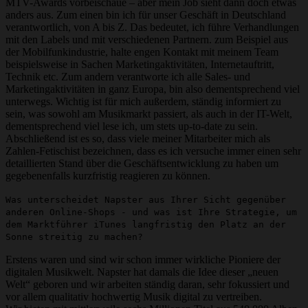
MTV-Awards vorbeischaue – aber mein Job sieht dann doch etwas
anders aus. Zum einen bin ich für unser Geschäft in Deutschland
verantwortlich, von A bis Z. Das bedeutet, ich führe Verhandlungen
mit den Labels und mit verschiedenen Partnern. zum Beispiel aus
der Mobilfunkindustrie, halte engen Kontakt mit meinem Team
beispielsweise in Sachen Marketingaktivitäten, Internetauftritt,
Technik etc. Zum andern verantworte ich alle Sales- und
Marketingaktivitäten in ganz Europa, bin also dementsprechend viel
unterwegs. Wichtig ist für mich außerdem, ständig informiert zu
sein, was sowohl am Musikmarkt passiert, als auch in der IT-Welt,
dementsprechend viel lese ich, um stets up-to-date zu sein.
Abschließend ist es so, dass viele meiner Mitarbeiter mich als
Zahlen-Fetischist bezeichnen, dass es ich versuche immer einen sehr
detaillierten Stand über die Geschäftsentwicklung zu haben um
gegebenenfalls kurzfristig reagieren zu können.
Was unterscheidet Napster aus Ihrer Sicht gegenüber
anderen Online-Shops - und was ist Ihre Strategie, um
dem Marktführer iTunes langfristig den Platz an der
Sonne streitig zu machen?
Erstens waren und sind wir schon immer wirkliche Pioniere der
digitalen Musikwelt. Napster hat damals die Idee dieser „neuen
Welt“ geboren und wir arbeiten ständig daran, sehr fokussiert und
vor allem qualitativ hochwertig Musik digital zu vertreiben.