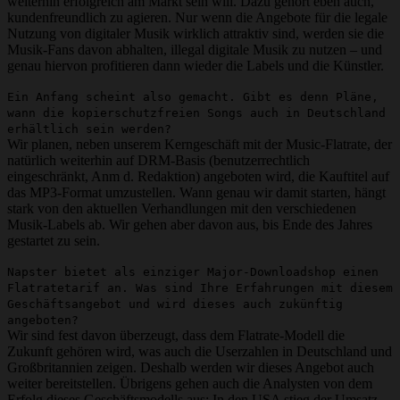
weiterhin erfolgreich am Markt sein will. Dazu gehört eben auch,
kundenfreundlich zu agieren. Nur wenn die Angebote für die legale
Nutzung von digitaler Musik wirklich attraktiv sind, werden sie die
Musik-Fans davon abhalten, illegal digitale Musik zu nutzen – und
genau hiervon profitieren dann wieder die Labels und die Künstler.
Ein Anfang scheint also gemacht. Gibt es denn Pläne,
wann die kopierschutzfreien Songs auch in Deutschland
erhältlich sein werden?
Wir planen, neben unserem Kerngeschäft mit der Music-Flatrate, der
natürlich weiterhin auf DRM-Basis (benutzerrechtlich
eingeschränkt, Anm d. Redaktion) angeboten wird, die Kauftitel auf
das MP3-Format umzustellen. Wann genau wir damit starten, hängt
stark von den aktuellen Verhandlungen mit den verschiedenen
Musik-Labels ab. Wir gehen aber davon aus, bis Ende des Jahres
gestartet zu sein.
Napster bietet als einziger Major-Downloadshop einen
Flatratetarif an. Was sind Ihre Erfahrungen mit diesem
Geschäftsangebot und wird dieses auch zukünftig
angeboten?
Wir sind fest davon überzeugt, dass dem Flatrate-Modell die
Zukunft gehören wird, was auch die Userzahlen in Deutschland und
Großbritannien zeigen. Deshalb werden wir dieses Angebot auch
weiter bereitstellen. Übrigens gehen auch die Analysten von dem
Erfolg dieses Geschäftsmodells aus: In den USA stieg der Umsatz