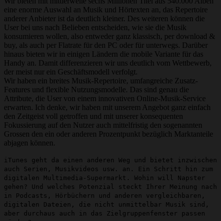
Wir bieten mit mittlerweile sechs Millionen Titel aus 540.000 Alben
eine enorme Auswahl an Musik und Hörtexten an, das Repertoire
anderer Anbieter ist da deutlich kleiner. Des weiteren können die
User bei uns nach Belieben entscheiden, wie sie die Musik
konsumieren wollen, also entweder ganz klassisch, per download &
buy, als auch per Flatrate für den PC oder für unterwegs. Darüber
hinaus bieten wir in einigen Ländern die mobile Variante für das
Handy an. Damit differenzieren wir uns deutlich vom Wettbewerb,
der meist nur ein Geschäftsmodell verfolgt.
Wir haben ein breites Musik-Repertoire, umfangreiche Zusatz-
Features und flexible Nutzungsmodelle. Das sind genau die
Attribute, die User von einem innovativen Online-Musik-Service
erwarten. Ich denke, wir haben mit unserem Angebot ganz einfach
den Zeitgeist voll getroffen und mit unserer konsequenten
Fokussierung auf den Nutzer auch mittelfristig den sogenannten
Grossen den ein oder anderen Prozentpunkt bezüglich Marktanteile
abjagen können.
iTunes geht da einen anderen Weg und bietet inzwischen
auch Serien, Musikvideos usw. an. Ein Schritt hin zum
digitalen Multimedia-Supermarkt. Wohin will Napster
gehen? Und welches Potenzial steckt Ihrer Meinung nach
in Podcasts, Hörbüchern und anderen vergleichbaren,
digitalen Dateien, die nicht unmittelbar Musik sind,
aber durchaus auch in das Zielgruppenfenster passen