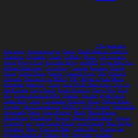
3 Fragezeichen
,
Alternative
,
Autorenlesungen
,
Bands
,
Blink! Malcolm Gladwell
,
Charlatans
,
Chartlinks
,
Charts
,
Coldplay
,
Dance
,
Die schwarze
Sonne
,
Django Asül
,
downolad & buy
,
edelNET
,
Edgar Allan Poe.
Michael Mittermeier
,
Empfehlung
,
Features
,
finetunes
,
Flatrate
,
Forum
,
Gabriel Burns
,
Goethe
,
Hanni & Nanni
,
Hits
,
Hörbuch
,
Hörspiele
,
Hörspiele von TKKG
,
IFPI
,
illegale digitale Musik
,
Interpreten
,
Interview
,
iTunes
,
Jack Welchs Mein Know-How für
ihre Karriere
,
Junge Bands
,
Jupiter Research
,
Kanye West
,
Karl
May
,
kopierschutzfreie MP3s
,
Kritiken
,
Künstler
,
legale Musik
,
Linkin Park
,
Links
,
Löwenzahn
,
Märchen
,
Maxis
,
Mobile Music-
Angebot
,
Mobilfunkindustrie
,
MPEG-4
,
MTV-Awards
,
Multimedia-
Supermarkt
,
Music
,
Music-Flatrate
,
Musik
,
Musik-Flatrate
,
Musikforum
,
Musikkritik
,
Napster
,
Napster Deutschland
,
Napster
Österreich
,
neu
,
neue Ära der Musik
,
neue Künstler
,
Neue Singles
,
Neuheiten
,
News
,
Nine Inch Nails
,
Online-Shop
,
Pioniere der
digitalen Musikwelt
,
Podcast
,
Pop
,
Prognosen
,
qualitativ