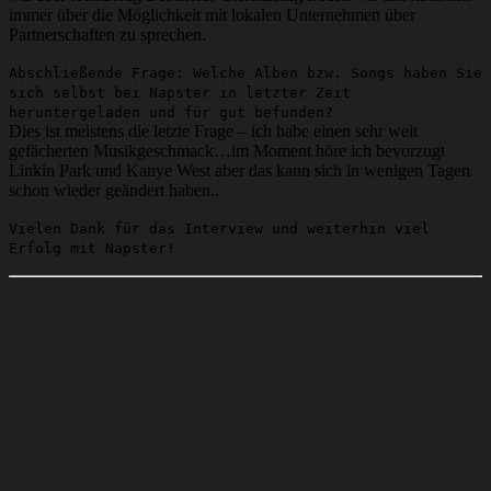
immer über die Möglichkeit mit lokalen Unternehmen über
Partnerschaften zu sprechen.
Abschließende Frage: Welche Alben bzw. Songs haben Sie
sich selbst bei Napster in letzter Zeit
heruntergeladen und für gut befunden?
Dies ist meistens die letzte Frage – ich habe einen sehr weit
gefächerten Musikgeschmack…im Moment höre ich bevorzugt
Linkin Park und Kanye West aber das kann sich in wenigen Tagen
schon wieder geändert haben..
Vielen Dank für das Interview und weiterhin viel
Erfolg mit Napster!