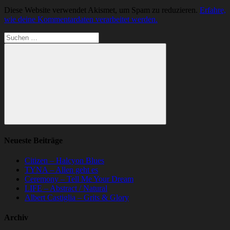
Diese Website verwendet Akismet, um Spam zu reduzieren.
Erfahre,
wie deine Kommentardaten verarbeitet werden.
Suchen
nach:
Suchen
Neueste Beiträge
Citizen – Halcyon Blues
TYNA – Allen geht es
Ceremony – Tell Me Your Dream
LIFE – Abstract / Natural
Albert Castiglia – Grits & Glory
Archiv