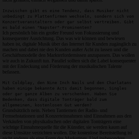
Inzwischen gibt es eine Tendenz, dass Musiker nicht
unbedingt zu Plattenfirmen wechseln, sondern sich von
Konzertveranstaltern oder gar selbst vertreiben. Gibt
es bald einen "Napster"-Prominenten?
Ich persönlich bin ein großer Freund von Fokussierung und
konsequenter Ausrichtung. Das was wir können und bewiesen
haben ist, digitale Musik über das Internet für Kunden zugänglich zu
machen und dabei nie den Kunden außer Acht zu lassen und die
Geschäftsmodelle den Markterfordernissen anzupassen. Das wollen
wir auch in Zukunft tun. Parallel sollten sich die Label konsequenter
mit der Endeckung und Förderung der musikalischen Talente
befassen.
Mit Coldplay, den Nine Inch Nails und den Charlatans
haben einige bekannte Acts damit begonnen, Singles
oder gar ganze Alben zu verschenken. Haben Sie
Bedenken, dass digitale Tonträger bald zum
allgemeinen, kostenlosen Gut werden?
Grundsätzlich nein. Neben Tantiemen der Radio- und
Fernsehstationen und Konzerteinnahmen sind Einnahmen aus den
Verkäufen von physikalischen oder digitalen Tonträgern eine
wichtige Einnahmequelle für die Künstler, sie werden kaum auf
diese Umsätze verzichten wollen. Die kostenlose Bereitstellung ist
nicht anderes als eine Form des Marketings. Und insbesondere,