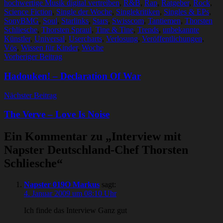
hochwertige Musik digital vertreiben
,
R&B
,
Rap
,
Ratgeber
,
Rock
,
Science Fiction
,
Single der Woche
,
Singlekritiken
,
Singles & EPs
,
SonyBMG
,
Soul
,
Starlinks
,
Stars
,
Swisscom
,
Tantiemen
,
Thorsten
Schliesche
,
Thorsten Spraul
,
Tine & Tine
,
Trends
,
unbekannte
Künstler
,
Universal
,
Usercharts
,
Verlosung
,
Veröffentlichungen
,
Vös
,
Wissen für Kinder
,
Woche
Beitragsnavigation
Vorheriger Beitrag
Hadouken! – Declaration Of War
Nächster Beitrag
The Verve – Love Is Noise
Ein Kommentar zu „
Interview mit
Napster Deutschland-Chef Thorsten
Schliesche
“
Napster 019O Markus
sagt:
4. Januar 2009 um 08:10 Uhr
Ich finde das Interview Ganz gut