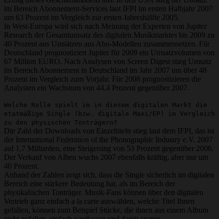
im Bereich Abonnement-Services laut IFPI im ersten Halbjahr 2007
um 63 Prozent im Vergleich zur ersten Jahreshälfte 2005.
In West-Europa wird sich nach Meinung der Experten von Jupiter
Research der Gesamtumsatz des digitalen Musikmarktes bis 2009 zu
40 Prozent aus Umsätzen aus Abo-Modellen zusammensetzen. Für
Deutschland prognostiziert Jupiter für 2009 ein Umsatzvolumen von
67 Million EURO. Nach Analysen von Screen Digest stieg Umsatz
im Bereich Abonnement in Deutschland im Jahr 2007 um über 48
Prozent im Vergleich zum Vorjahr. Für 2008 prognostizieren die
Analysten ein Wachstum von 44,4 Prozent gegenüber 2007.
Welche Rolle spielt im in diesem digitalen Markt die
etatmäßige Single (bzw. digitale Maxi/EP) im Vergleich
zu den physischen Tonträgern?
Die Zahl der Downloads von Einzeltiteln stieg laut dem IFPI, das ist
der International Federation of the Phonographic Industry e.V. 2007
auf 1,7 Milliarden, eine Steigerung von 53 Prozent gegenüber 2006.
Der Verkauf von Alben wuchs 2007 ebenfalls kräftig, aber nur um
40 Prozent.
Anhand der Zahlen zeigt sich, dass die Single sicherlich im digitalen
Bereich eine stärkere Bedeutung hat, als im Bereich der
physikalischen Tonträger. Musik-Fans können über den digitalen
Vertrieb ganz einfach a la carte auswählen, welche Titel Ihnen
gefallen, können zum Beispiel Stücke, die ihnen aus einem Album
nicht gefallen, einfach weglassen und damit sparen.