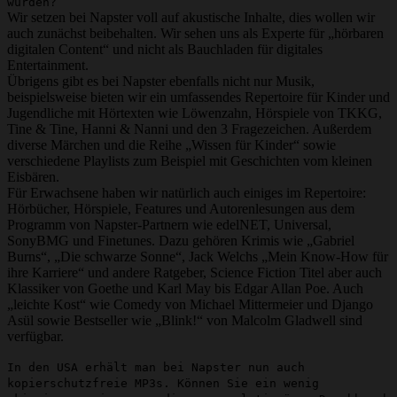
würden?
Wir setzen bei Napster voll auf akustische Inhalte, dies wollen wir
auch zunächst beibehalten. Wir sehen uns als Experte für „hörbaren
digitalen Content“ und nicht als Bauchladen für digitales
Entertainment.
Übrigens gibt es bei Napster ebenfalls nicht nur Musik,
beispielsweise bieten wir ein umfassendes Repertoire für Kinder und
Jugendliche mit Hörtexten wie Löwenzahn, Hörspiele von TKKG,
Tine & Tine, Hanni & Nanni und den 3 Fragezeichen. Außerdem
diverse Märchen und die Reihe „Wissen für Kinder“ sowie
verschiedene Playlists zum Beispiel mit Geschichten vom kleinen
Eisbären.
Für Erwachsene haben wir natürlich auch einiges im Repertoire:
Hörbücher, Hörspiele, Features und Autorenlesungen aus dem
Programm von Napster-Partnern wie edelNET, Universal,
SonyBMG und Finetunes. Dazu gehören Krimis wie „Gabriel
Burns“, „Die schwarze Sonne“, Jack Welchs „Mein Know-How für
ihre Karriere“ und andere Ratgeber, Science Fiction Titel aber auch
Klassiker von Goethe und Karl May bis Edgar Allan Poe. Auch
„leichte Kost“ wie Comedy von Michael Mittermeier und Django
Asül sowie Bestseller wie „Blink!“ von Malcolm Gladwell sind
verfügbar.
In den USA erhält man bei Napster nun auch
kopierschutzfreie MP3s. Können Sie ein wenig