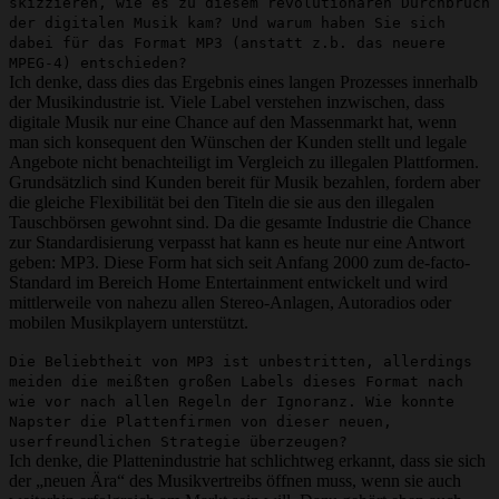
skizzieren, wie es zu diesem revolutionären Durchbruch
der digitalen Musik kam? Und warum haben Sie sich
dabei für das Format MP3 (anstatt z.b. das neuere
MPEG-4) entschieden?
Ich denke, dass dies das Ergebnis eines langen Prozesses innerhalb
der Musikindustrie ist. Viele Label verstehen inzwischen, dass
digitale Musik nur eine Chance auf den Massenmarkt hat, wenn
man sich konsequent den Wünschen der Kunden stellt und legale
Angebote nicht benachteiligt im Vergleich zu illegalen Plattformen.
Grundsätzlich sind Kunden bereit für Musik bezahlen, fordern aber
die gleiche Flexibilität bei den Titeln die sie aus den illegalen
Tauschbörsen gewohnt sind. Da die gesamte Industrie die Chance
zur Standardisierung verpasst hat kann es heute nur eine Antwort
geben: MP3. Diese Form hat sich seit Anfang 2000 zum de-facto-
Standard im Bereich Home Entertainment entwickelt und wird
mittlerweile von nahezu allen Stereo-Anlagen, Autoradios oder
mobilen Musikplayern unterstützt.
Die Beliebtheit von MP3 ist unbestritten, allerdings
meiden die meißten großen Labels dieses Format nach
wie vor nach allen Regeln der Ignoranz. Wie konnte
Napster die Plattenfirmen von dieser neuen,
userfreundlichen Strategie überzeugen?
Ich denke, die Plattenindustrie hat schlichtweg erkannt, dass sie sich
der „neuen Ära“ des Musikvertreibs öffnen muss, wenn sie auch