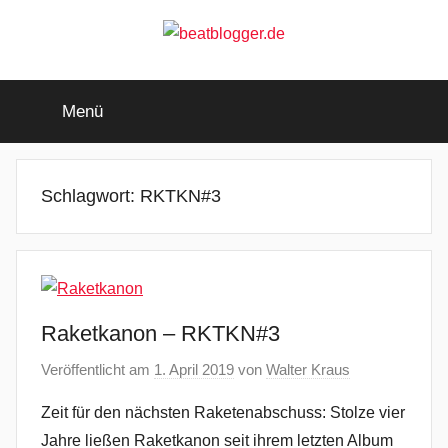
Zum
Inhalt
springen
beatblogger.de
…
and
Menü
the
beat
goes
on
Schlagwort:
RKTKN#3
Raketkanon – RKTKN#3
Veröffentlicht am
1. April 2019
von
Walter Kraus
Zeit für den nächsten Raketenabschuss: Stolze vier
Jahre ließen Raketkanon seit ihrem letzten Album