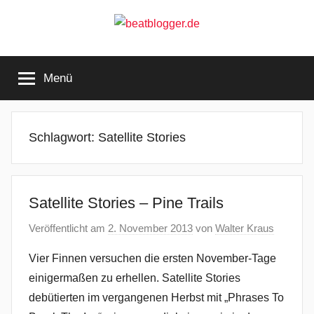
Zum
Inhalt
springen
beatblogger.de
…
and
Menü
the
beat
goes
on
Schlagwort:
Satellite Stories
Satellite Stories – Pine Trails
Veröffentlicht am
2. November 2013
von
Walter Kraus
Vier Finnen versuchen die ersten November-Tage
einigermaßen zu erhellen. Satellite Stories
debütierten im vergangenen Herbst mit „Phrases To