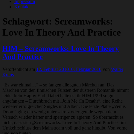
Impressum
Kontakt
Schlagwort:
Screamworks:
Love In Theory And Practice
HIM – Screamworks: Love In Theory
And Practice
Veröffentlicht am
12. Februar 2010
10. Februar 2010
von
Walter
Kraus
„Es war einmal…“ – so fangen alle guten Märchen an. Das
Märchen von den finnischen Fürsten der düsteren Romantik nimmt
leider kein Happy End. Dabei hatte es für HIM 1999 so gut
angefangen – Durchbruch mit „Join Me (In Death)“, eine Reihe
weiterer erfolgreicher Singles und Alben. Die letzte Platte „Venus
Doom“ ging ein wenig unter – trotz oder gerade wegen dem
Versuch wieder härter und sperriger zu agieren. So überrascht es
nicht, dass sich „Screamworks: Love In Theory And Practice“ im
Umkehrschluss dem Mainstream voll und ganz hingibt. Von vorne
und von hinten.