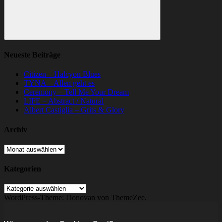
Suchen
Neueste Beiträge
Citizen – Halcyon Blues
TYNA – Allen geht es
Ceremony – Tell Me Your Dream
LIFE – Abstract / Natural
Albert Castiglia – Grits & Glory
Archiv
Archiv
Kategorien
Kategorien
WordPress-Theme: Donovan von ThemeZee.