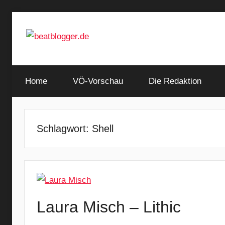
Zum
Inhalt
springen
…
beatblogger.de
and
Home
the
VÖ-Vorschau
Die Redaktion
beat
goes
on
Schlagwort:
Shell
Laura Misch – Lithic