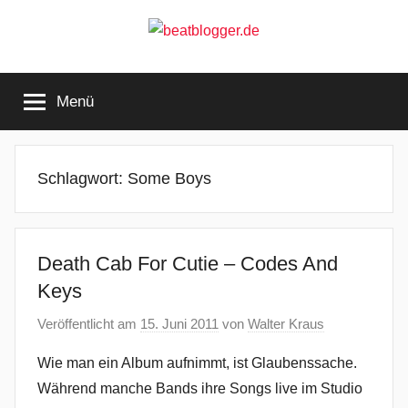
Zum
Inhalt
springen
beatblogger.de
…
and
Menü
the
beat
goes
on
Schlagwort:
Some Boys
Death Cab For Cutie – Codes And
Keys
Veröffentlicht am
15. Juni 2011
von
Walter Kraus
Wie man ein Album aufnimmt, ist Glaubenssache.
Während manche Bands ihre Songs live im Studio