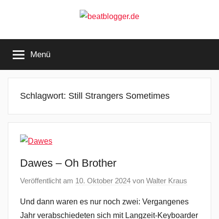
Zum
Inhalt
springen
beatblogger.de
…
and
Menü
the
beat
goes
on
Schlagwort:
Still Strangers Sometimes
Dawes – Oh Brother
Veröffentlicht am
10. Oktober 2024
von
Walter Kraus
Und dann waren es nur noch zwei: Vergangenes
Jahr verabschiedeten sich mit Langzeit-Keyboarder