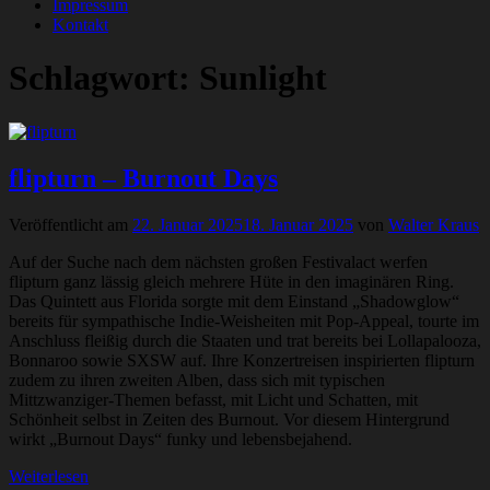
Impressum
Kontakt
Schlagwort:
Sunlight
flipturn – Burnout Days
Veröffentlicht am
22. Januar 2025
18. Januar 2025
von
Walter Kraus
Auf der Suche nach dem nächsten großen Festivalact werfen
flipturn ganz lässig gleich mehrere Hüte in den imaginären Ring.
Das Quintett aus Florida sorgte mit dem Einstand „Shadowglow“
bereits für sympathische Indie-Weisheiten mit Pop-Appeal, tourte im
Anschluss fleißig durch die Staaten und trat bereits bei Lollapalooza,
Bonnaroo sowie SXSW auf. Ihre Konzertreisen inspirierten flipturn
zudem zu ihren zweiten Alben, dass sich mit typischen
Mittzwanziger-Themen befasst, mit Licht und Schatten, mit
Schönheit selbst in Zeiten des Burnout. Vor diesem Hintergrund
wirkt „Burnout Days“ funky und lebensbejahend.
Weiterlesen