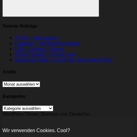
Suchen
Neueste Beiträge
TYNA – Allen geht es
Ceremony – Tell Me Your Dream
LIFE – Abstract / Natural
Albert Castiglia – Grits & Glory
Swiss Army Wife – I Love You, But I Hate It Here
Archiv
Archiv
Kategorien
Kategorien
WordPress-Theme: Donovan von ThemeZee.
Wir verwenden Cookies. Cool?