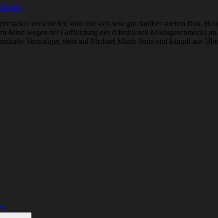
 Becker
hmäcker verschieden sind und sich sehr gut darüber streiten lässt. Heu
rrn Mind wegen der Gefährdung des öffentlichen Musikgeschmacks an. 
enhafte Verteidiger, steht auf Michael Minds Seite und kämpft aus Übe
en