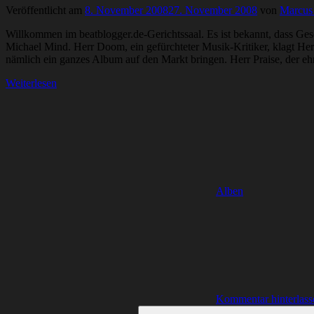
Veröffentlicht am
8. November 2008
27. November 2008
von
Marcus
Willkommen im beatblogger.de-Gerichtssaal. Es ist bekannt, dass Gesc
Michael Mind. Herr Doom, ein gefürchteter Musik-Kritiker, klagt He
nämlich ein ganzes Album auf den Markt bringen. Herr Praise, der ehr
Weiterlesen
Alben
Kommentar hinterlass
Suchen