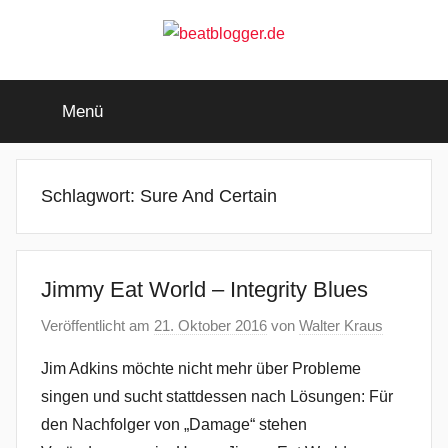
Zum
Inhalt
springen
beatblogger.de
…
and
Menü
the
beat
goes
on
Schlagwort:
Sure And Certain
Jimmy Eat World – Integrity Blues
Veröffentlicht am
21. Oktober 2016
von
Walter Kraus
Jim Adkins möchte nicht mehr über Probleme
singen und sucht stattdessen nach Lösungen: Für
den Nachfolger von „Damage“ stehen