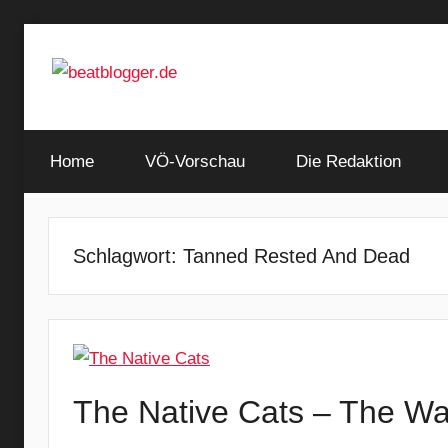
Zum
Inhalt
springen
…
beatblogger.de
and
Home
the
VÖ-Vorschau
Die Redaktion
beat
goes
on
Schlagwort:
Tanned Rested And Dead
The Native Cats – The Wa